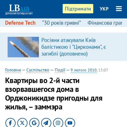
Підтримати
УКР
Defense Tech
“30 років гривні”
Фінансова грамо
Росіяни атакували Київ
в
балістикою і "Цирконами", є
загиблі (доповнено)
Головна
—
Суспільство
—
Події
—
9 лютого 2010
, 15:07
Квартиры во 2-й части
взорвавшегося дома в
Орджоникидзе пригодны для
жилья, – заммэра