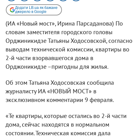
Додати LB.ua як бажане
джерело в Google
(ИА «Новый мост», Ирина Парсаданова) По
словам заместителя городского головы
Орджиникидзе Татьяны Ходосовской, согласно
выводам технической комиссии, квартиры во
2-й части взорвавшегося дома в
Орджоникидзе –пригодны для жилья.
Об этом Татьяна Ходосовская сообщила
журналисту ИА «НОВЫЙ МОСТ» в
эксклюзивном комментарии 9 февраля.
«Те квартиры, которые остались во 2-й части
дома, сейчас находятся в нормальном
состоянии. Техническая комиссия дала