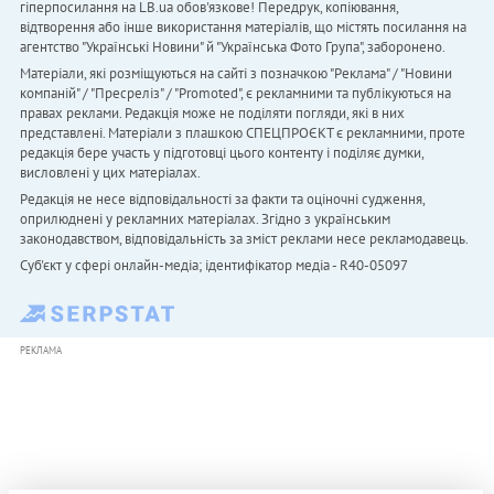
гіперпосилання на LB.ua обов'язкове! Передрук, копіювання,
відтворення або інше використання матеріалів, що містять посилання на
агентство "Українськi Новини" й "Українська Фото Група", заборонено.
Матеріали, які розміщуються на сайті з позначкою "Реклама" / "Новини
компаній" / "Пресреліз" / "Promoted", є рекламними та публікуються на
правах реклами. Редакція може не поділяти погляди, які в них
представлені. Матеріали з плашкою СПЕЦПРОЄКТ є рекламними, проте
редакція бере участь у підготовці цього контенту і поділяє думки,
висловлені у цих матеріалах.
Редакція не несе відповідальності за факти та оціночні судження,
оприлюднені у рекламних матеріалах. Згідно з українським
законодавством, відповідальність за зміст реклами несе рекламодавець.
Cуб'єкт у сфері онлайн-медіа; ідентифікатор медіа - R40-05097
РЕКЛАМА