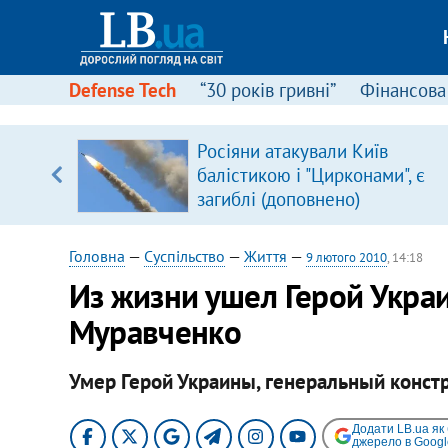
Defense Tech
“30 років гривні”
Фінансова
серця
Росіяни атакували Київ
 кави
балістикою і "Цирконами", є
загиблі (доповнено)
Головна
—
Суспільство
—
Життя
—
9 лютого 2010
, 14:18
Из жизни ушел Герой Укра
Муравченко
Умер Герой Украины, генеральный конст
Додати LB.ua як
джерело в Googl