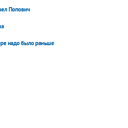
вел Попович
ла
ере надо было раньше