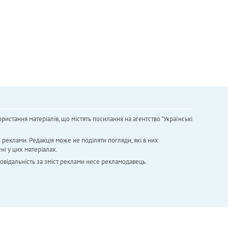
ристання матеріалів, що містять посилання на агентство "Українськi
х реклами. Редакція може не поділяти погляди, які в них
ні у цих матеріалах.
повідальність за зміст реклами несе рекламодавець.