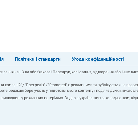
ія
Політики і стандарти
Угода конфіденційності
силання на LB.ua обов'язкове! Передрук, копіювання, відтворення або інше вико
ни компаній" / "Пресреліз" / "Promoted", є рекламними та публікуються на права
 редакція бере участь у підготовці цього контенту і поділяє думки, висловле
 оприлюднені у рекламних матеріалах. Згідно з українським законодавством, від