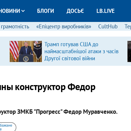
НОВИНИ
БЛОГИ
ДОСЬЄ
LB.LIVE
 грамотність
«Епіцентр виробників»
CultHub
Те
Трамп готував США до
наймасштабнішої атаки з часів
Другої світової війни
ины конструктор Федор
руктор ЗМКБ "Прогресс" Федор Муравченко.
 бажане
e