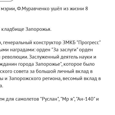
 мэрии, Ф.Муравченко ушёл из жизни 8
м кладбище Запорожья.
, генеральный конструктор ЗМКБ "Прогресс"
ными наградами: орден "За заслуги" орден
 революции. Заслуженный деятель науки и
ажданин города Запорожье", которое было
кого совета за большой личный вклад в
ы и Запорожского региона, весомый вклад в
а.
для самолетов "Руслан", "Мр я", "Ан-140" и