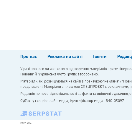
Про нас
Реклама на сайті
Івенти
Редакц
У разі повного чи часткового відтворення матеріалів пряме гіперпо
Новини" й "Українська Фото Група", заборонено.
Матеріали, які розміщуються на сайті з позначкою "Реклама" / "Нови
представлені. Матеріали з плашкою СПЕЦПРОЄКТ є рекламними, проте
Редакція не несе відповідальності за факти та оціночні судження,
Cуб'єкт у сфері онлайн-медіа; ідентифікатор медіа - R40-05097
РЕКЛАМА