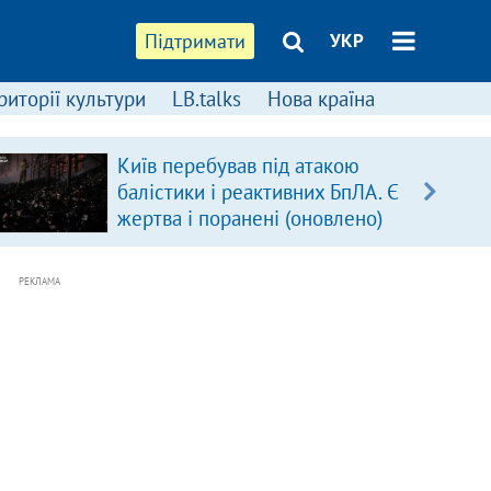
Підтримати
УКР
риторії культури
LB.talks
Нова країна
Київ перебував під атакою
балістики і реактивних БпЛА. Є
жертва і поранені (оновлено)
РЕКЛАМА