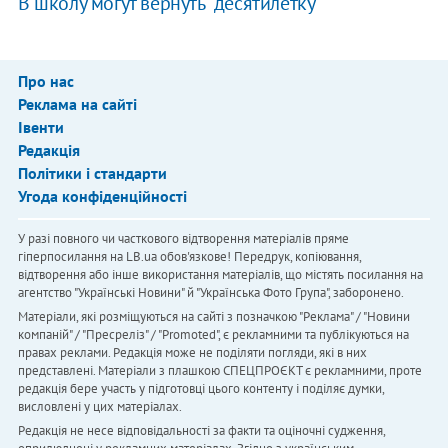
В школу могут вернуть "десятилетку"
Про нас
Реклама на сайті
Івенти
Редакція
Політики і стандарти
Угода конфіденційності
У разі повного чи часткового відтворення матеріалів пряме
гіперпосилання на LB.ua обов'язкове! Передрук, копіювання,
відтворення або інше використання матеріалів, що містять посилання на
агентство "Українськi Новини" й "Українська Фото Група", заборонено.
Матеріали, які розміщуються на сайті з позначкою "Реклама" / "Новини
компаній" / "Пресреліз" / "Promoted", є рекламними та публікуються на
правах реклами. Редакція може не поділяти погляди, які в них
представлені. Матеріали з плашкою СПЕЦПРОЄКТ є рекламними, проте
редакція бере участь у підготовці цього контенту і поділяє думки,
висловлені у цих матеріалах.
Редакція не несе відповідальності за факти та оціночні судження,