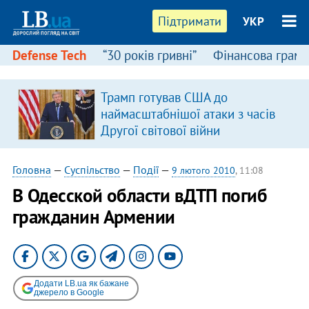
Підтримати
УКР
Defense Tech
“30 років гривні”
Фінансова грамо
Трамп готував США до
наймасштабнішої атаки з часів
Другої світової війни
Головна
—
Суспільство
—
Події
—
9 лютого 2010
, 11:08
В Одесской области вДТП погиб
гражданин Армении
Додати LB.ua як бажане
джерело в Google