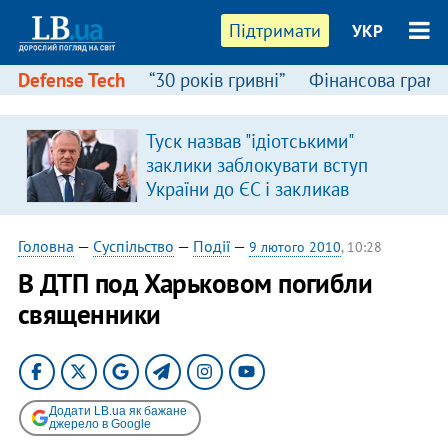
Підтримати
УКР
Defense Tech
“30 років гривні”
Фінансова грамо
Туск назвав "ідіотськими"
заклики заблокувати вступ
України до ЄС і закликав
припинити антиукраїнську
риторику
Головна
—
Суспільство
—
Події
—
9 лютого 2010
, 10:28
В ДТП под Харьковом погибли
священники
Додати LB.ua як бажане
джерело в Google