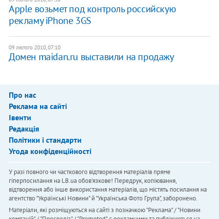
Аpple возьмет под контроль российскую
рекламу iPhone 3GS
09 лютого 2010, 07:10
Домен maidan.ru выставили на продажу
Про нас
Реклама на сайті
Івенти
Редакція
Політики і стандарти
Угода конфіденційності
У разі повного чи часткового відтворення матеріалів пряме
гіперпосилання на LB.ua обов'язкове! Передрук, копіювання,
відтворення або інше використання матеріалів, що містять посилання на
агентство "Українськi Новини" й "Українська Фото Група", заборонено.
Матеріали, які розміщуються на сайті з позначкою "Реклама" / "Новини
компаній" / "Пресреліз" / "Promoted", є рекламними та публікуються на