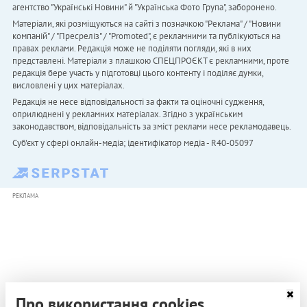
агентство "Українськi Новини" й "Українська Фото Група", заборонено.
Матеріали, які розміщуються на сайті з позначкою "Реклама" / "Новини
компаній" / "Пресреліз" / "Promoted", є рекламними та публікуються на
правах реклами. Редакція може не поділяти погляди, які в них
представлені. Матеріали з плашкою СПЕЦПРОЄКТ є рекламними, проте
редакція бере участь у підготовці цього контенту і поділяє думки,
висловлені у цих матеріалах.
Редакція не несе відповідальності за факти та оціночні судження,
оприлюднені у рекламних матеріалах. Згідно з українським
законодавством, відповідальність за зміст реклами несе рекламодавець.
Cуб'єкт у сфері онлайн-медіа; ідентифікатор медіа - R40-05097
РЕКЛАМА
Про використання cookies