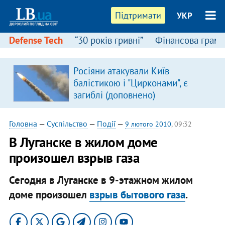
Підтримати
УКР
Defense Tech
“30 років гривні”
Фінансова грамо
Росіяни атакували Київ
балістикою і "Цирконами", є
загиблі (доповнено)
Головна
—
Суспільство
—
Події
—
9 лютого 2010
, 09:32
В Луганске в жилом доме
произошел взрыв газа
Сегодня в Луганске в 9-этажном жилом
доме произошел
взрыв бытового газа
.