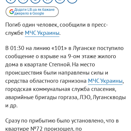
Додати LB.ua як бажане
джерело в Google
Погиб один человек, сообщили в пресс-
службе
МЧС Украины
.
В 01:30 на линию «101» в Луганске поступило
сообщение о взрыве на 9-ом этаже жилого
дома в квартале Степной. На место
происшествия были направлены силы и
средства областного гарнизона
МЧС Украины
,
городская коммунальная служба спасения,
аварийные бригады горгаза, ЛЭО, Луганскводы
и др.
Сразу по прибытию было установлено, что в
квартире №72 произошел, по