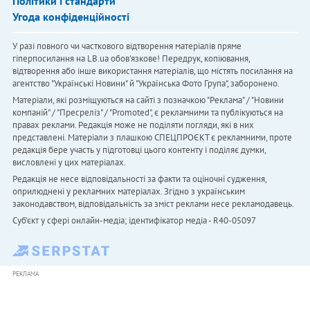
Політики і стандарти
Угода конфіденційності
У разі повного чи часткового відтворення матеріалів пряме
гіперпосилання на LB.ua обов'язкове! Передрук, копіювання,
відтворення або інше використання матеріалів, що містять посилання на
агентство "Українськi Новини" й "Українська Фото Група", заборонено.
Матеріали, які розміщуються на сайті з позначкою "Реклама" / "Новини
компаній" / "Пресреліз" / "Promoted", є рекламними та публікуються на
правах реклами. Редакція може не поділяти погляди, які в них
представлені. Матеріали з плашкою СПЕЦПРОЄКТ є рекламними, проте
редакція бере участь у підготовці цього контенту і поділяє думки,
висловлені у цих матеріалах.
Редакція не несе відповідальності за факти та оціночні судження,
оприлюднені у рекламних матеріалах. Згідно з українським
законодавством, відповідальність за зміст реклами несе рекламодавець.
Cуб'єкт у сфері онлайн-медіа; ідентифікатор медіа - R40-05097
РЕКЛАМА