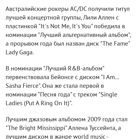
Австралийские рокеры AC/DC получили титул
лучшей концертной группы, Лили Аллен с
пластинкой "It´s Not Me, It´s You" победила в
номинации "Лучший альтернативный альбом",
а прорывом года был назван диск "The Fame"
Lady Gaga.
В номинации "Лучший R&B-альбом"
первенствовала Бейонсе с диском "I Am...
Sasha Fierce". Она же стала первой в
номинации "Песня года" с треком "Single
Ladies (Put A Ring On It)".
Лучшим джазовым альбомом 2009 года стал
"The Bright Mississippi" Аллена Туссейнта, а
лучшим диском в жанре world music -