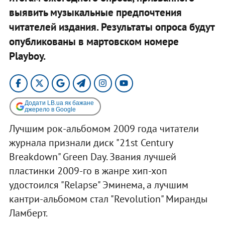
выявить музыкальные предпочтения
читателей издания. Результаты опроса будут
опубликованы в мартовском номере
Playboy.
Додати LB.ua як бажане
джерело в Google
Лучшим рок-альбомом 2009 года читатели
журнала признали диск "21st Century
Breakdown" Green Day. Звания лучшей
пластинки 2009-го в жанре хип-хоп
удостоился "Relapse" Эминема, а лучшим
кантри-альбомом стал "Revolution" Миранды
Ламберт.