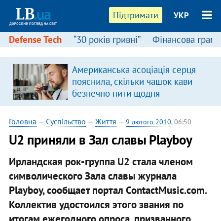
Підтримати
УКР
Defense Tech
“30 років гривні”
Фінансова грамо
Американська асоціація серця
пояснила, скільки чашок кави
безпечно пити щодня
Головна
—
Суспільство
—
Життя
—
9 лютого 2010
, 06:50
U2 приняли в Зал славы Playboy
Ирландская рок-группа U2 стала членом
символического Зала славы журнала
Playboy, сообщает портал ContactMusic.com.
Коллектив удостоился этого звания по
итогам ежегодного опроса, призванного