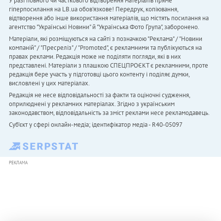
У разі повного чи часткового відтворення матеріалів пряме
гіперпосилання на LB.ua обов'язкове! Передрук, копіювання,
відтворення або інше використання матеріалів, що містять посилання на
агентство "Українськi Новини" й "Українська Фото Група", заборонено.
Матеріали, які розміщуються на сайті з позначкою "Реклама" / "Новини
компаній" / "Пресреліз" / "Promoted", є рекламними та публікуються на
правах реклами. Редакція може не поділяти погляди, які в них
представлені. Матеріали з плашкою СПЕЦПРОЄКТ є рекламними, проте
редакція бере участь у підготовці цього контенту і поділяє думки,
висловлені у цих матеріалах.
Редакція не несе відповідальності за факти та оціночні судження,
оприлюднені у рекламних матеріалах. Згідно з українським
законодавством, відповідальність за зміст реклами несе рекламодавець.
Cуб'єкт у сфері онлайн-медіа; ідентифікатор медіа - R40-05097
РЕКЛАМА