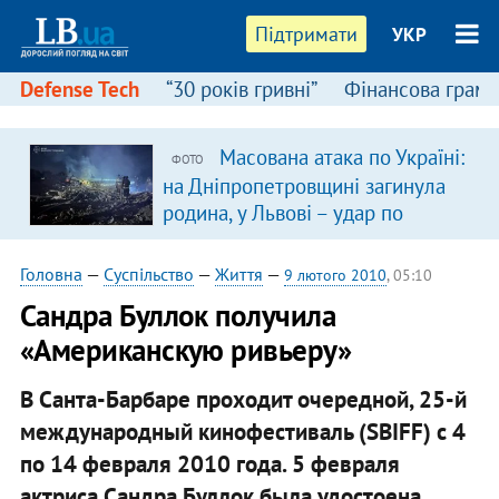
Підтримати
УКР
Defense Tech
“30 років гривні”
Фінансова грамо
Масована атака по Україні:
ФОТО
на Дніпропетровщині загинула
родина, у Львові – удар по
багатоповерхівках
(доповнюється)
Головна
—
Суспільство
—
Життя
—
9 лютого 2010
, 05:10
Сандра Буллок получила
«Американскую ривьеру»
В Санта-Барбаре проходит очередной, 25-й
международный кинофестиваль (SBIFF) с 4
по 14 февраля 2010 года. 5 февраля
актриса Сандра Буллок была удостоена