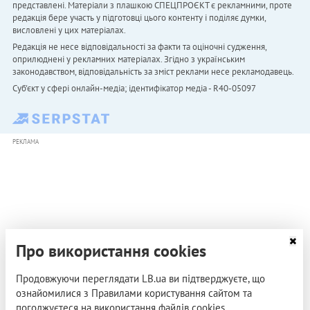
представлені. Матеріали з плашкою СПЕЦПРОЄКТ є рекламними, проте
редакція бере участь у підготовці цього контенту і поділяє думки,
висловлені у цих матеріалах.
Редакція не несе відповідальності за факти та оціночні судження,
оприлюднені у рекламних матеріалах. Згідно з українським
законодавством, відповідальність за зміст реклами несе рекламодавець.
Cуб'єкт у сфері онлайн-медіа; ідентифікатор медіа - R40-05097
РЕКЛАМА
Про використання cookies
Продовжуючи переглядати LB.ua ви підтверджуєте, що
ознайомилися з Правилами користування сайтом та
погоджуєтеся на використання файлів cookies