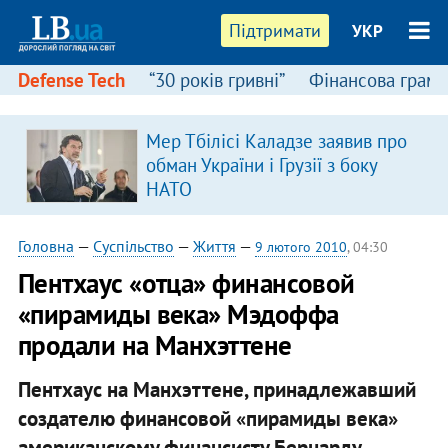
Підтримати
УКР
Defense Tech
“30 років гривні”
Фінансова грамо
Мер Тбілісі Каладзе заявив про
обман України і Грузії з боку
НАТО
Головна
—
Суспільство
—
Життя
—
9 лютого 2010
, 04:30
Пентхаус «отца» финансовой
«пирамиды века» Мэдоффа
продали на Манхэттене
Пентхаус на Манхэттене, принадлежавший
создателю финансовой «пирамиды века»
американскому финансисту Бернарду