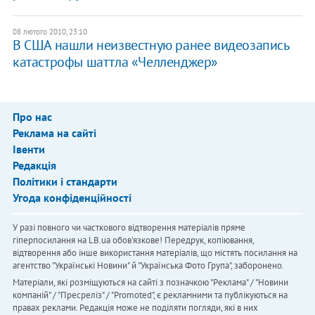
08 лютого 2010, 23:10
В США нашли неизвестную ранее видеозапись
катастрофы шаттла «Челленджер»
Про нас
Реклама на сайті
Івенти
Редакція
Політики і стандарти
Угода конфіденційності
У разі повного чи часткового відтворення матеріалів пряме
гіперпосилання на LB.ua обов'язкове! Передрук, копіювання,
відтворення або інше використання матеріалів, що містять посилання на
агентство "Українськi Новини" й "Українська Фото Група", заборонено.
Матеріали, які розміщуються на сайті з позначкою "Реклама" / "Новини
компаній" / "Пресреліз" / "Promoted", є рекламними та публікуються на
правах реклами. Редакція може не поділяти погляди, які в них