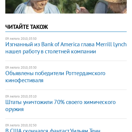
ЧИТАЙТЕ ТАКОЖ
09 лютого 2010, 03:50
Изгнанный из Bank of America глава Merrill Lynch
нашел работу в столетней компании
09 лютого 2010, 03:30
Объявлены победители Роттердамского
кинофестиваля
09 лютого 2010, 03:10
Штаты уничтожили 70% своего химического
оружия
09 лютого 2010, 02:50
В США скончался фантаст Уильям Тенн