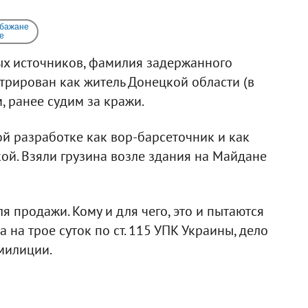
 бажане
e
ых источников, фамилия задержанного
трирован как житель Донецкой области (в
, ранее судим за кражи.
й разработке как вор-барсеточник и как
й. Взяли грузина возле здания на Майдане
я продажи. Кому и для чего, это и пытаются
 на трое суток по ст. 115 УПК Украины, дело
милиции.