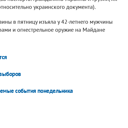
относительно украинского документа).
аины в пятницу изъяла у 42-летнего мужчины
рами и огнестрельное оружие на Майдане
тся
 выборов
аемые события понедельника