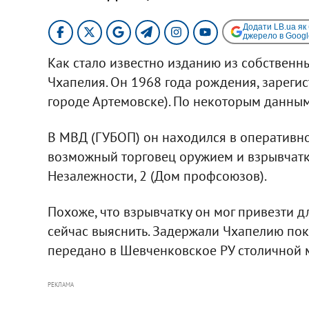
Додати LB.ua як
джерело в Googl
Как стало известно изданию из собственн
Чхапелия. Он 1968 года рождения, зарегис
городе Артемовске). По некоторым данным
В МВД (ГУБОП) он находился в оперативно
возможный торговец оружием и взрывчатко
Незалежности, 2 (Дом профсоюзов).
Похоже, что взрывчатку он мог привезти дл
сейчас выяснить. Задержали Чхапелию пока
передано в Шевченковское РУ столичной 
РЕКЛАМА