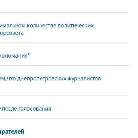
имальном количестве политических
горсовета
пиономания"
, что днепропетровских журналистов
 после голосования
ирателей