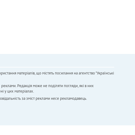
ристання матеріалів, що містять посилання на агентство "Українськi
х реклами. Редакція може не поділяти погляди, які в них
ні у цих матеріалах.
повідальність за зміст реклами несе рекламодавець.