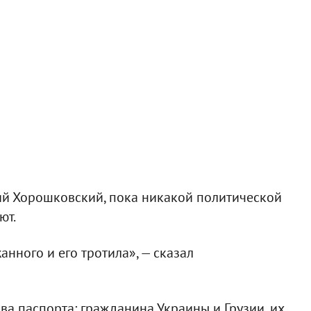
ий Хорошковский, пока никакой политической
ют.
анного и его тротила», — сказал
два паспорта: гражданина Украины и Грузии, их