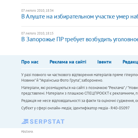
07 лютого 2010, 18:34
В Алуште на избирательном участке умер на
07 лютого 2010, 18:15
В Запорожье ПР требует возбудить уголовно
Про нас
Реклама на сайті
Івенти
Редакц
У разі повного чи часткового відтворення матеріалів пряме гіперпо
Новини" й "Українська Фото Група", заборонено.
Матеріали, які розміщуються на сайті з позначкою "Реклама" / "Нови
представлені. Матеріали з плашкою СПЕЦПРОЄКТ є рекламними, проте
Редакція не несе відповідальності за факти та оціночні судження,
Cуб'єкт у сфері онлайн-медіа; ідентифікатор медіа - R40-05097
РЕКЛАМА