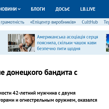
НОВИНИ
БЛОГИ
ДОСЬЄ
LB.LIVE
 грамотність
«Епіцентр виробників»
CultHub
Те
Американська асоціація серця
пояснила, скільки чашок кави
безпечно пити щодня
е донецкого бандита с
ости 42-летний мужчина с двумя
орами и огнестрельным оружием, оказался