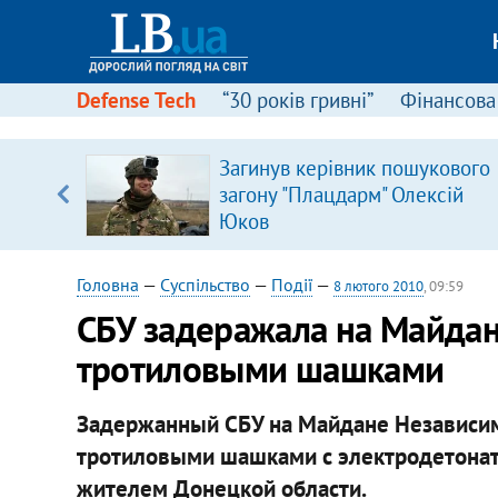
Defense Tech
“30 років гривні”
Фінансова
Загинув керівник пошукового
уп
загону "Плацдарм" Олексій
Юков
ку
Головна
—
Суспільство
—
Події
—
8 лютого 2010
, 09:59
СБУ задеражала на Майдан
тротиловыми шашками
Задержанный СБУ на Майдане Независим
тротиловыми шашками с электродетонат
жителем Донецкой области.