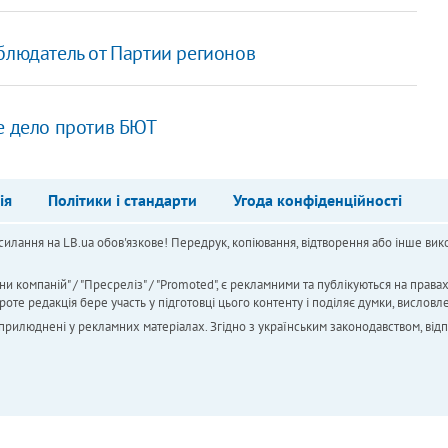
блюдатель от Партии регионов
е дело против БЮТ
ія
Політики і стандарти
Угода конфіденційності
силання на LB.ua обов'язкове! Передрук, копіювання, відтворення або інше вико
ни компаній" / "Пресреліз" / "Promoted", є рекламними та публікуються на права
 редакція бере участь у підготовці цього контенту і поділяє думки, висловле
 оприлюднені у рекламних матеріалах. Згідно з українським законодавством, від