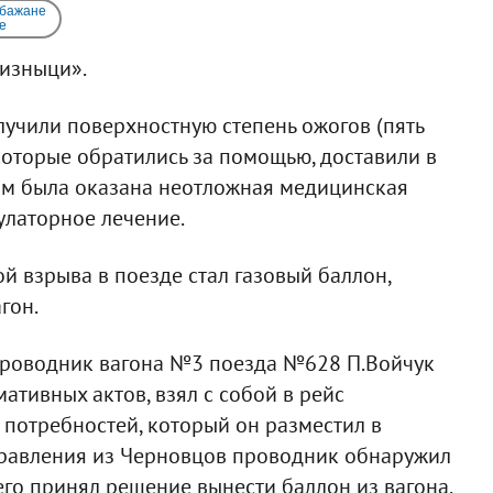
 бажане
e
лизныци».
олучили поверхностную степень ожогов (пять
которые обратились за помощью, доставили в
ам была оказана неотложная медицинская
улаторное лечение.
й взрыва в поезде стал газовый баллон,
гон.
 проводник вагона №3 поезда №628 П.Войчук
тивных актов, взял с собой в рейс
 потребностей, который он разместил в
тправления из Черновцов проводник обнаружил
чего принял решение вынести баллон из вагона.