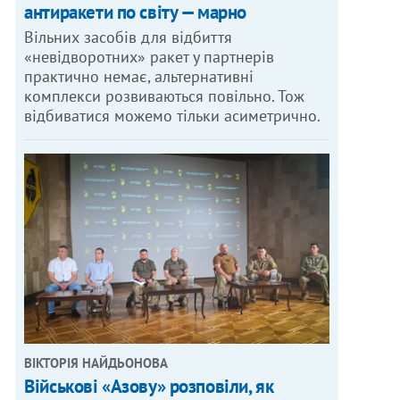
антиракети по світу — марно
Вільних засобів для відбиття
«невідворотних» ракет у партнерів
практично немає, альтернативні
комплекси розвиваються повільно. Тож
відбиватися можемо тільки асиметрично.
ВІКТОРІЯ НАЙДЬОНОВА
Військові «Азову» розповіли, як