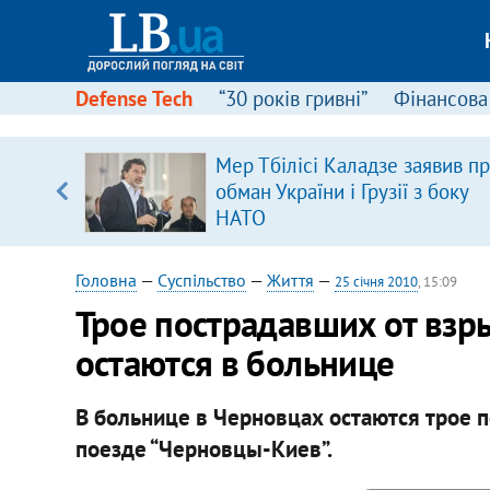
Defense Tech
“30 років гривні”
Фінансова
Мер Тбілісі Каладзе заявив п
обман України і Грузії з боку
вщині
НАТО
і –
ах
Головна
—
Суспільство
—
Життя
—
25 січня 2010
, 15:09
Трое пострадавших от взр
остаются в больнице
В больнице в Черновцах остаются трое 
поезде “Черновцы-Киев”.