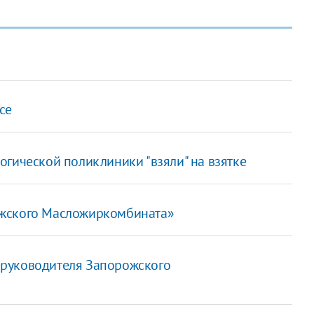
се
гической поликлиники "взяли" на взятке
ожского Масложиркомбината»
 руководителя Запорожского