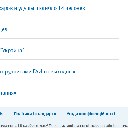
жаров и удушья погибло 14 человек
цев
"Украина"
 сотрудниками ГАИ на выходных
знания»
ія
Політики і стандарти
Угода конфіденційності
силання на LB.ua обов'язкове! Передрук, копіювання, відтворення або інше вико