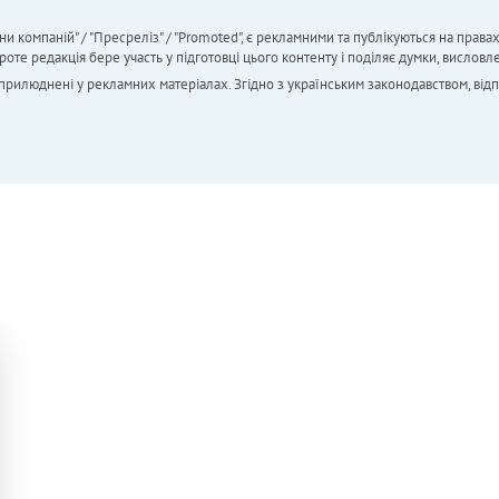
ни компаній" / "Пресреліз" / "Promoted", є рекламними та публікуються на права
 редакція бере участь у підготовці цього контенту і поділяє думки, висловле
 оприлюднені у рекламних матеріалах. Згідно з українським законодавством, від