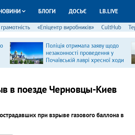
НОВИНИ
БЛОГИ
ДОСЬЄ
LB.LIVE
 грамотність
«Епіцентр виробників»
CultHub
Те
ро
Поліція отримала заяву щодо
незаконності проведення у
Почаївській лаврі хресної ходи
ыв в поезде Черновцы-Киев
пострадавших при взрыве газового баллона в