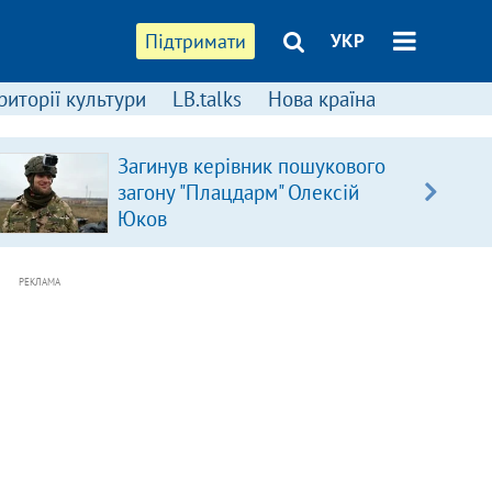
Підтримати
УКР
риторії культури
LB.talks
Нова країна
Загинув керівник пошукового
загону "Плацдарм" Олексій
Юков
РЕКЛАМА