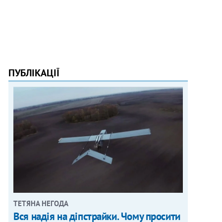
ПУБЛІКАЦІЇ
ТЕТЯНА НЕГОДА
Вся надія на діпстрайки. Чому просити