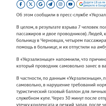
Додати LB.ua як
джерело в Googl
Об этом сообщили в пресс-службе «Укрза
В целом, в результате взрыва 7 человек п
пассажиров и двое проводников). Людей, 
больницу в Черновцах, четырем пассажир
помощь в больнице, и их отпустили на амб
В «Укрзализныце» напомнили, что причино
который проводник самовольно занес в ва
В частности, по данным «Укрзализныци»,
самовольно, в нарушение требований норма
туристический газовый баллон для личных
служебном купе. Через 30 минут после о
утечку конденсата и резкий запах, после 