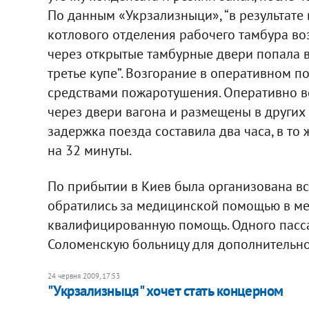
По данным «Укрзализныци», “в результате 
котлового отделения рабочего тамбура во
через открытые тамбурные двери попала в
третье купе”. Возгорание в оперативном 
средствами пожаротушения. Оперативно в
через двери вагона и размещены в других 
задержка поезда составила два часа, в то
на 32 минуты.
По прибытии в Киев была организована вс
обратились за медицинской помощью в мед
квалифицированную помощь. Одного пасса
Соломенскую больницу для дополнительно
24 червня 2009, 17:53
"Укрзализныця" хочет стать концерном