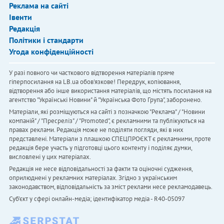
Реклама на сайті
Івенти
Редакція
Політики і стандарти
Угода конфіденційності
У разі повного чи часткового відтворення матеріалів пряме
гіперпосилання на LB.ua обов'язкове! Передрук, копіювання,
відтворення або інше використання матеріалів, що містять посилання на
агентство "Українськi Новини" й "Українська Фото Група", заборонено.
Матеріали, які розміщуються на сайті з позначкою "Реклама" / "Новини
компаній" / "Пресреліз" / "Promoted", є рекламними та публікуються на
правах реклами. Редакція може не поділяти погляди, які в них
представлені. Матеріали з плашкою СПЕЦПРОЄКТ є рекламними, проте
редакція бере участь у підготовці цього контенту і поділяє думки,
висловлені у цих матеріалах.
Редакція не несе відповідальності за факти та оціночні судження,
оприлюднені у рекламних матеріалах. Згідно з українським
законодавством, відповідальність за зміст реклами несе рекламодавець.
Cуб'єкт у сфері онлайн-медіа; ідентифікатор медіа - R40-05097