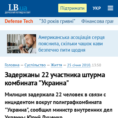
Підтримати
УКР
Defense Tech
“30 років гривні”
Фінансова грамо
Американська асоціація серця
пояснила, скільки чашок кави
безпечно пити щодня
Головна
—
Суспільство
—
Життя
—
25 січня 2010
, 13:50
Задержаны 22 участника штурма
комбината "Украина"
Милиция задержала 22 человек в связи с
инцидентом вокруг полиграфкомбината
"Украина", сообщил министр внутренних дел
Украины Юрий Луценко.