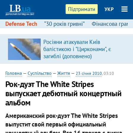
Підтримати
УКР
Defense Tech
“30 років гривні”
Фінансова грамо
Росіяни атакували Київ
балістикою і "Цирконами", є
загиблі (доповнено)
Головна
—
Суспільство
—
Життя
—
23 січня 2010
, 03:10
Рок-дуэт The White Stripes
выпускает дебютный концертный
альбом
Американский рок-дуэт The White Stripes
выпустит свой первый официальный
концертный альбом. Все 16 треков с диска