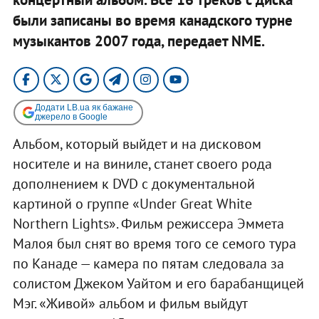
были записаны во время канадского турне
музыкантов 2007 года, передает NME.
Додати LB.ua як бажане
джерело в Google
Альбом, который выйдет и на дисковом
носителе и на виниле, станет своего рода
дополнением к DVD с документальной
картиной о группе «Under Great White
Northern Lights». Фильм режиссера Эммета
Малоя был снят во время того се семого тура
по Канаде — камера по пятам следовала за
солистом Джеком Уайтом и его барабанщицей
Мэг. «Живой» альбом и фильм выйдут