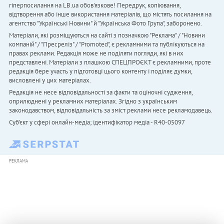
гіперпосилання на LB.ua обов'язкове! Передрук, копіювання,
відтворення або інше використання матеріалів, що містять посилання на
агентство "Українськi Новини" й "Українська Фото Група", заборонено.
Матеріали, які розміщуються на сайті з позначкою "Реклама" / "Новини
компаній" / "Пресреліз" / "Promoted", є рекламними та публікуються на
правах реклами. Редакція може не поділяти погляди, які в них
представлені. Матеріали з плашкою СПЕЦПРОЄКТ є рекламними, проте
редакція бере участь у підготовці цього контенту і поділяє думки,
висловлені у цих матеріалах.
Редакція не несе відповідальності за факти та оціночні судження,
оприлюднені у рекламних матеріалах. Згідно з українським
законодавством, відповідальність за зміст реклами несе рекламодавець.
Cуб'єкт у сфері онлайн-медіа; ідентифікатор медіа - R40-05097
РЕКЛАМА