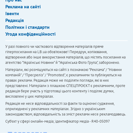
Реклама на сайті
Івенти
Редакція
Політики і стандарти
Угода конфіденційності
У разі повного чи часткового відтворення матеріалів пряме
гіперпосилання на LB.ua обов'язкове! Передрук, копіювання,
відтворення або інше використання матеріалів, що містять посилання на
агентство "Українськi Новини" й "Українська Фото Група", заборонено.
Матеріали, які розміщуються на сайті з позначкою "Реклама" / "Новини
компаній" / "Пресреліз" / "Promoted", є рекламними та публікуються на
правах реклами. Редакція може не поділяти погляди, які в них
представлені. Матеріали з плашкою СПЕЦПРОЄКТ є рекламними, проте
редакція бере участь у підготовці цього контенту і поділяє думки,
висловлені у цих матеріалах.
Редакція не несе відповідальності за факти та оціночні судження,
оприлюднені у рекламних матеріалах. Згідно з українським
законодавством, відповідальність за зміст реклами несе рекламодавець.
Cуб'єкт у сфері онлайн-медіа; ідентифікатор медіа - R40-05097