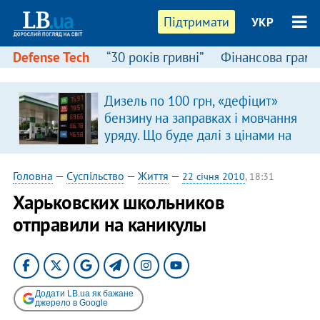
Підтримати
УКР
Defense Tech
“30 років гривні”
Фінансова грамо
:
Дизель по 100 грн, «дефіцит»
бензину на заправках і мовчання
уряду. Що буде далі з цінами на
пальне?
Головна
—
Суспільство
—
Життя
—
22 січня 2010
, 18:31
Харьковских школьников
отправили на каникулы
Додати LB.ua як бажане
джерело в Google