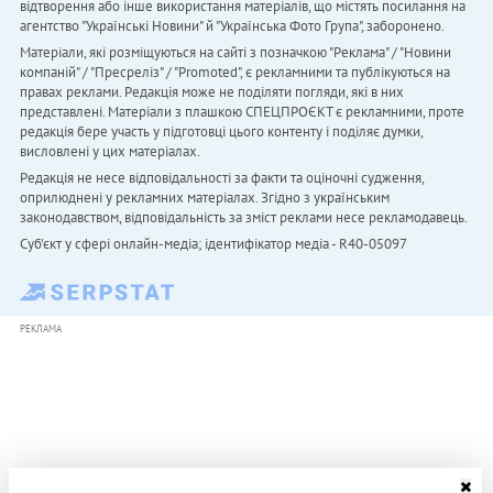
відтворення або інше використання матеріалів, що містять посилання на
агентство "Українськi Новини" й "Українська Фото Група", заборонено.
Матеріали, які розміщуються на сайті з позначкою "Реклама" / "Новини
компаній" / "Пресреліз" / "Promoted", є рекламними та публікуються на
правах реклами. Редакція може не поділяти погляди, які в них
представлені. Матеріали з плашкою СПЕЦПРОЄКТ є рекламними, проте
редакція бере участь у підготовці цього контенту і поділяє думки,
висловлені у цих матеріалах.
Редакція не несе відповідальності за факти та оціночні судження,
оприлюднені у рекламних матеріалах. Згідно з українським
законодавством, відповідальність за зміст реклами несе рекламодавець.
Cуб'єкт у сфері онлайн-медіа; ідентифікатор медіа - R40-05097
РЕКЛАМА