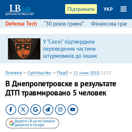
Підтримати
УКР
Defense Tech
“30 років гривні”
Фінансова грамо
У "Скелі" підтвердили
переведення частини
штурмовиків до інших
підрозділів
Головна
—
Суспільство
—
Події
—
21 січня 2010
, 11:57
В Днепропетровске в результате
ДТП травмировано 5 человек
Додати LB.ua як бажане
джерело в Google