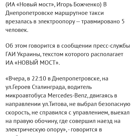
(ИА «Новый мост», Игорь Божченко) В
Днепропетровске маршрутное такси
врезалась в электроопору — травмировано 5
человек.
Об этом говорится в сообщении пресс-службы
ГАИ Украины, текстом которого располагает
ИА «НОВЫЙ МОСТ».
«Вчера, в 22:10 в Днепропетровске, на
ул.Героев Сталинграда, водитель
микроавтобуса Мercedes-Benz, двигаясь в
направлении ул.Титова, не выбрал безопасную
скорость, не справился с управлением, выехал
на правую обочину, где совершил наезд на
электрическую опору», - говорится в