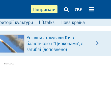
Підтримати
УКР
риторії культури
LB.talks
Нова країна
Росіяни атакували Київ
балістикою і "Цирконами", є
загиблі (доповнено)
РЕКЛАМА