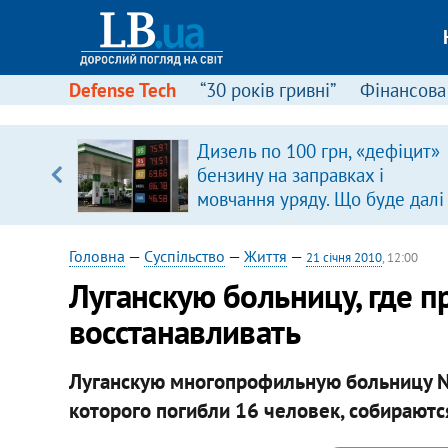
Defense Tech
“30 років гривні”
Фінансова
ового
Дизель по 100 грн, «дефіцит»
ій
бензину на заправках і
мовчання уряду. Що буде далі
цінами на пальне?
Головна
—
Суспільство
—
Життя
—
21 січня 2010
, 12:00
Луганскую больницу, где 
восстанавливать
Луганскую многопрофильную больницу N7
которого погибли 16 человек, собираютс