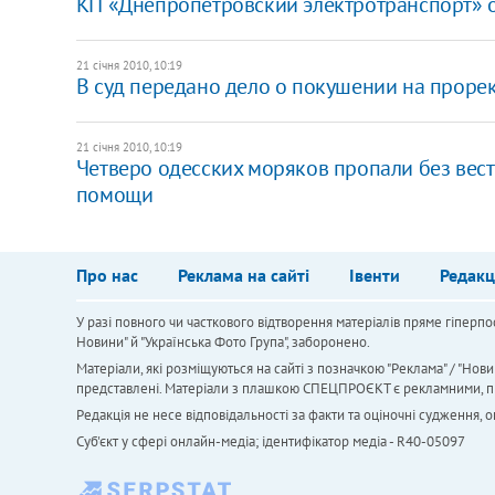
КП «Днепропетровский электротранспорт» 
21 січня 2010, 10:19
В суд передано дело о покушении на проре
21 січня 2010, 10:19
Четверо одесских моряков пропали без вест
помощи
Про нас
Реклама на сайті
Івенти
Редакц
У разі повного чи часткового відтворення матеріалів пряме гіперпо
Новини" й "Українська Фото Група", заборонено.
Матеріали, які розміщуються на сайті з позначкою "Реклама" / "Нови
представлені. Матеріали з плашкою СПЕЦПРОЄКТ є рекламними, проте
Редакція не несе відповідальності за факти та оціночні судження,
Cуб'єкт у сфері онлайн-медіа; ідентифікатор медіа - R40-05097