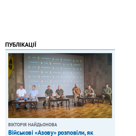
ПУБЛІКАЦІЇ
ВІКТОРІЯ НАЙДЬОНОВА
Військові «Азову» розповіли, як