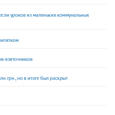
если уроков из маленьких коммунальных
кипятком
ов-взяточников
. грн., но в итоге был раскрыт