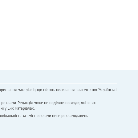
ристання матеріалів, що містять посилання на агентство "Українськi
х реклами. Редакція може не поділяти погляди, які в них
ні у цих матеріалах.
повідальність за зміст реклами несе рекламодавець.