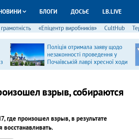
НОВИНИ
БЛОГИ
ДОСЬЄ
LB.LIVE
 грамотність
«Епіцентр виробників»
CultHub
Те
Поліція отримала заяву щодо
незаконності проведення у
 з
Почаївській лаврі хресної ходи
произошел взрыв, собираются
, где произошел взрыв, в результате
я восстанавливать.