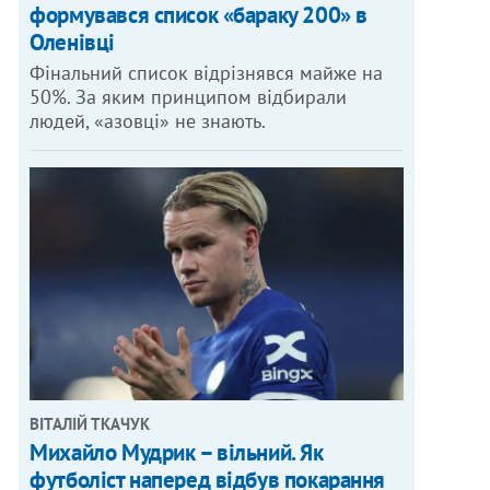
формувався список «бараку 200» в
Оленівці
Фінальний список відрізнявся майже на
50%. За яким принципом відбирали
людей, «азовці» не знають.
ВІТАЛІЙ ТКАЧУК
Михайло Мудрик – вільний. Як
футболіст наперед відбув покарання