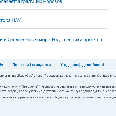
опасается грядущих морозов
ктора НАУ
и в Средиземном море. Родственники просят о
ія
Політики і стандарти
Угода конфіденційності
силання на LB.ua обов'язкове! Передрук, копіювання, відтворення або інше вико
ни компаній" / "Пресреліз" / "Promoted", є рекламними та публікуються на права
 редакція бере участь у підготовці цього контенту і поділяє думки, висловле
 оприлюднені у рекламних матеріалах. Згідно з українським законодавством, від