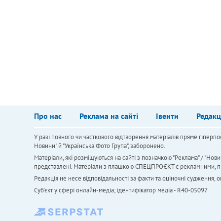
Про нас
Реклама на сайті
Івенти
Редакц
У разі повного чи часткового відтворення матеріалів пряме гіперпо
Новини" й "Українська Фото Група", заборонено.
Матеріали, які розміщуються на сайті з позначкою "Реклама" / "Нови
представлені. Матеріали з плашкою СПЕЦПРОЄКТ є рекламними, проте
Редакція не несе відповідальності за факти та оціночні судження,
Cуб'єкт у сфері онлайн-медіа; ідентифікатор медіа - R40-05097