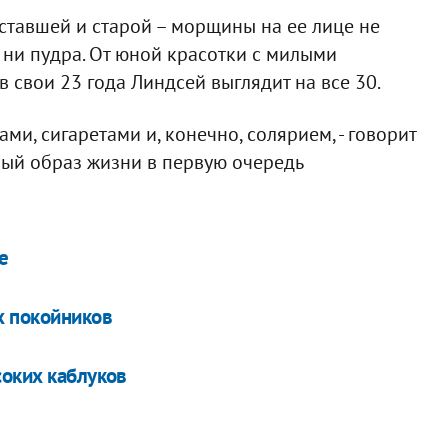
уставшей и старой – морщины на ее лице не
 ни пудра. От юной красотки с милыми
в свои 23 года Линдсей выглядит на все 30.
и, сигаретами и, конечно, солярием, - говорит
ьный образ жизни в первую очередь
е
х покойников
соких каблуков