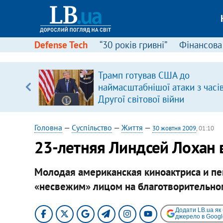
Defense Tech
“30 років гривні”
Фінансова
ою
Трамп готував США до
пЛА. Є
наймасштабнішої атаки з часі
лено)
Другої світової війни
Головна
—
Суспільство
—
Життя
—
30 жовтня 2009
, 01:10
23-летняя Линдсей Лохан 
Молодая американская киноактриса и пе
«несвежим» лицом на благотворительно
Додати LB.ua як
джерело в Googl