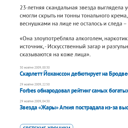
23-летняя скандальная звезда выглядела 
смогли скрыть ни тонны тонального крема,
веснушками на лице не осталось и следа – 
«Она злоупотребляла алкоголем, наркотикам
источник, - Искусственный загар и разгул
сказываются на коже лица».
30 жовтня 2009, 00:30
Скарлетт Йоханссон дебютирует на Бродве
29 жовтня 2009, 22:50
Forbes обнародовал рейтинг самых богаты
29 жовтня 2009, 04:30
Звезда «Жары» Агния пострадала из-за вы