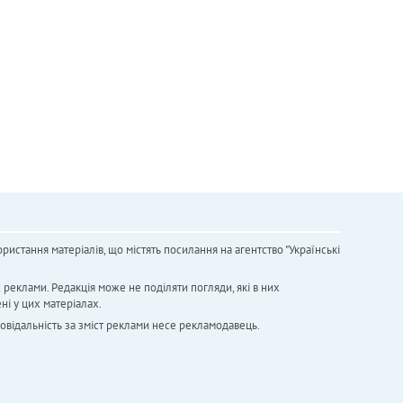
ристання матеріалів, що містять посилання на агентство "Українськi
х реклами. Редакція може не поділяти погляди, які в них
ні у цих матеріалах.
повідальність за зміст реклами несе рекламодавець.