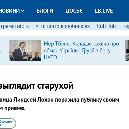
НОВИНИ
БЛОГИ
ДОСЬЄ
LB.LIVE
 грамотність
«Епіцентр виробників»
CultHub
Те
Мер Тбілісі Каладзе заявив про
в
обман України і Грузії з боку
НАТО
выглядит старухой
вица Линдсей Лохан поразила публику своим
м приеме.
 бажане
e