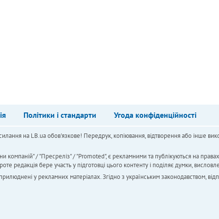
ія
Політики і стандарти
Угода конфіденційності
силання на LB.ua обов'язкове! Передрук, копіювання, відтворення або інше вико
ни компаній" / "Пресреліз" / "Promoted", є рекламними та публікуються на права
 редакція бере участь у підготовці цього контенту і поділяє думки, висловле
 оприлюднені у рекламних матеріалах. Згідно з українським законодавством, від