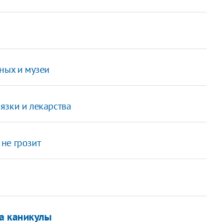
ных и музеи
язки и лекарства
не грозит
а каникулы