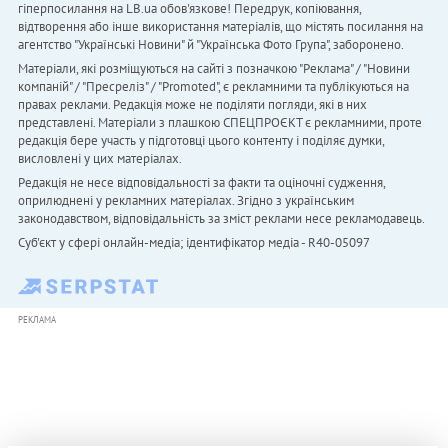
гіперпосилання на LB.ua обов'язкове! Передрук, копіювання,
відтворення або інше використання матеріалів, що містять посилання на
агентство "Українськi Новини" й "Українська Фото Група", заборонено.
Матеріали, які розміщуються на сайті з позначкою "Реклама" / "Новини
компаній" / "Пресреліз" / "Promoted", є рекламними та публікуються на
правах реклами. Редакція може не поділяти погляди, які в них
представлені. Матеріали з плашкою СПЕЦПРОЄКТ є рекламними, проте
редакція бере участь у підготовці цього контенту і поділяє думки,
висловлені у цих матеріалах.
Редакція не несе відповідальності за факти та оціночні судження,
оприлюднені у рекламних матеріалах. Згідно з українським
законодавством, відповідальність за зміст реклами несе рекламодавець.
Cуб'єкт у сфері онлайн-медіа; ідентифікатор медіа - R40-05097
РЕКЛАМА