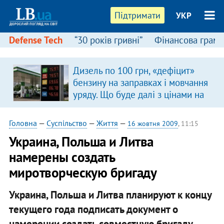
Підтримати
УКР
Defense Tech
“30 років гривні”
Фінансова грамо
Дизель по 100 грн, «дефіцит»
бензину на заправках і мовчання
уряду. Що буде далі з цінами на
пальне?
Головна
—
Суспільство
—
Життя
—
16 жовтня 2009
, 11:15
Украина, Польша и Литва
намерены создать
миротворческую бригаду
Украина, Польша и Литва планируют к концу
текущего года подписать документ о
намерении создать совместную бригаду.