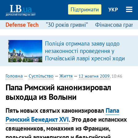
Підтримати
УКР
Defense Tech
“30 років гривні”
Фінансова грамо
:
Поліція отримала заяву щодо
незаконності проведення у
Почаївській лаврі хресної ходи
Головна
—
Суспільство
—
Життя
—
12 жовтня 2009
, 10:46
Папа Римский канонизировал
выходца из Волыни
Пять новых святых канонизировал
Папа
Римский Бенедикт XVI
. Это двое испанских
священников, монахиня из Франции,
польский архиепископ и бельгийский