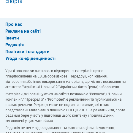
спорта
Про нас
Реклама на сайті
Івенти
Редакція
Політики і стандарти
Угода конфіденційності
У разі повного чи часткового відтворення матеріалів пряме
гіперпосилання на LB.ua обов'язкове! Передрук, копіювання,
відтворення або інше використання матеріалів, що містять посилання на
агентство "Українськi Новини" й "Українська Фото Група", заборонено.
Матеріали, які розміщуються на сайті з позначкою "Реклама" / "Новини
компаній" / "Пресреліз" / "Promoted", є рекламними та публікуються на
правах реклами. Редакція може не поділяти погляди, які в них
представлені. Матеріали з плашкою СПЕЦПРОЄКТ є рекламними, проте
редакція бере участь у підготовці цього контенту і поділяє думки,
висловлені у цих матеріалах.
Редакція не несе відповідальності за факти та оціночні судження,