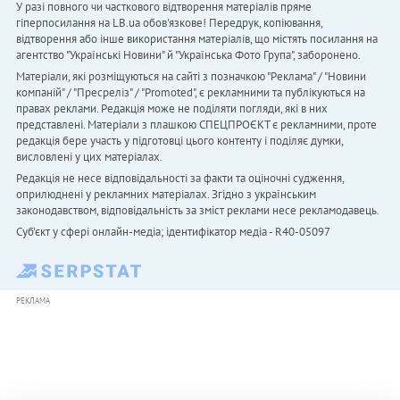
У разі повного чи часткового відтворення матеріалів пряме
гіперпосилання на LB.ua обов'язкове! Передрук, копіювання,
відтворення або інше використання матеріалів, що містять посилання на
агентство "Українськi Новини" й "Українська Фото Група", заборонено.
Матеріали, які розміщуються на сайті з позначкою "Реклама" / "Новини
компаній" / "Пресреліз" / "Promoted", є рекламними та публікуються на
правах реклами. Редакція може не поділяти погляди, які в них
представлені. Матеріали з плашкою СПЕЦПРОЄКТ є рекламними, проте
редакція бере участь у підготовці цього контенту і поділяє думки,
висловлені у цих матеріалах.
Редакція не несе відповідальності за факти та оціночні судження,
оприлюднені у рекламних матеріалах. Згідно з українським
законодавством, відповідальність за зміст реклами несе рекламодавець.
Cуб'єкт у сфері онлайн-медіа; ідентифікатор медіа - R40-05097
РЕКЛАМА