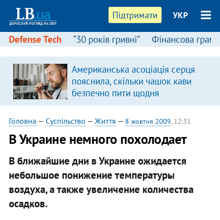
Підтримати
УКР
Defense Tech
“30 років гривні”
Фінансова грамо
Американська асоціація серця
я
пояснила, скільки чашок кави
безпечно пити щодня
Головна
—
Суспільство
—
Життя
—
8 жовтня 2009
, 12:31
В Украине немного похолодает
В ближайшие дни в Украине ожидается
небольшое понижение температуры
воздуха, а также увеличение количества
осадков.