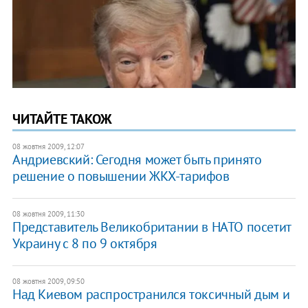
ЧИТАЙТЕ ТАКОЖ
08 жовтня 2009, 12:07
Андриевский: Сегодня может быть принято
решение о повышении ЖКХ-тарифов
08 жовтня 2009, 11:30
Представитель Великобритании в НАТО посетит
Украину с 8 по 9 октября
08 жовтня 2009, 09:50
Над Киевом распространился токсичный дым и