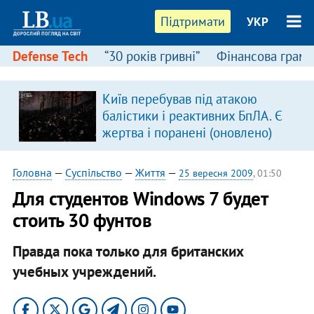
Підтримати
УКР
Defense Tech
“30 років гривні”
Фінансова грамо
Київ перебував під атакою
балістики і реактивних БпЛА. Є
жертва і поранені (оновлено)
Головна
—
Суспільство
—
Життя
—
25 вересня 2009
, 01:50
Для студентов Windows 7 будет
стоить 30 фунтов
Правда пока только для британских
учебных учреждений.