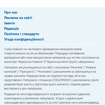
Про нас
Реклама на сайті
Івенти
Редакція
Політики і стандарти
Угода конфіденційності
У разі повного чи часткового відтворення матеріалів пряме
гіперпосилання на LB.ua обов'язкове! Передрук, копіювання,
відтворення або інше використання матеріалів, що містять посилання на
агентство "Українськi Новини" й "Українська Фото Група", заборонено.
Матеріали, які розміщуються на сайті з позначкою "Реклама" / "Новини
компаній" / "Пресреліз" / "Promoted", є рекламними та публікуються на
правах реклами. Редакція може не поділяти погляди, які в них
представлені. Матеріали з плашкою СПЕЦПРОЄКТ є рекламними, проте
редакція бере участь у підготовці цього контенту і поділяє думки,
висловлені у цих матеріалах.
Редакція не несе відповідальності за факти та оціночні судження,
оприлюднені у рекламних матеріалах. Згідно з українським
законодавством, відповідальність за зміст реклами несе рекламодавець.