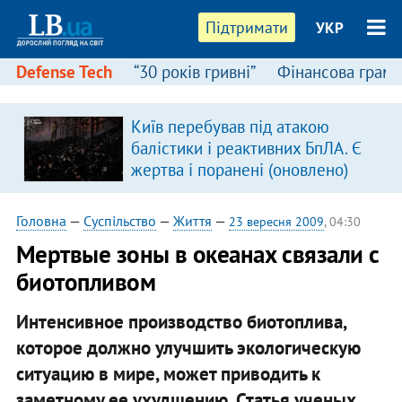
Підтримати
УКР
Defense Tech
“30 років гривні”
Фінансова грамо
:
Київ перебував під атакою
балістики і реактивних БпЛА. Є
жертва і поранені (оновлено)
Головна
—
Суспільство
—
Життя
—
23 вересня 2009
, 04:30
Мертвые зоны в океанах связали с
биотопливом
Интенсивное производство биотоплива,
которое должно улучшить экологическую
ситуацию в мире, может приводить к
заметному ее ухудшению. Статья ученых