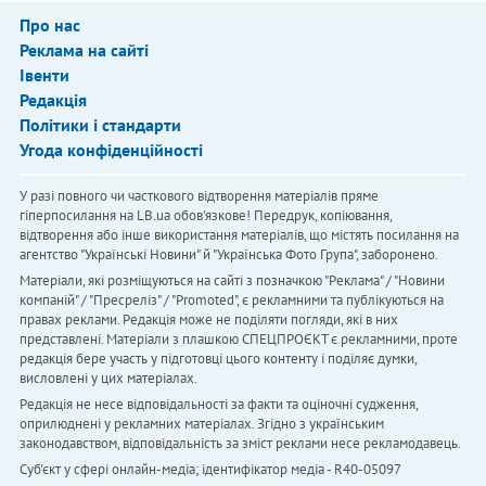
Про нас
Реклама на сайті
Івенти
Редакція
Політики і стандарти
Угода конфіденційності
У разі повного чи часткового відтворення матеріалів пряме
гіперпосилання на LB.ua обов'язкове! Передрук, копіювання,
відтворення або інше використання матеріалів, що містять посилання на
агентство "Українськi Новини" й "Українська Фото Група", заборонено.
Матеріали, які розміщуються на сайті з позначкою "Реклама" / "Новини
компаній" / "Пресреліз" / "Promoted", є рекламними та публікуються на
правах реклами. Редакція може не поділяти погляди, які в них
представлені. Матеріали з плашкою СПЕЦПРОЄКТ є рекламними, проте
редакція бере участь у підготовці цього контенту і поділяє думки,
висловлені у цих матеріалах.
Редакція не несе відповідальності за факти та оціночні судження,
оприлюднені у рекламних матеріалах. Згідно з українським
законодавством, відповідальність за зміст реклами несе рекламодавець.
Cуб'єкт у сфері онлайн-медіа; ідентифікатор медіа - R40-05097