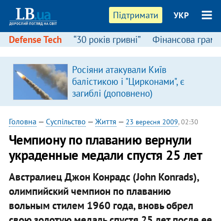
Підтримати
УКР
Defense Tech
“30 років гривні”
Фінансова грамо
:
Росіяни атакували Київ
балістикою і "Цирконами", є
загиблі (доповнено)
Головна
—
Суспільство
—
Життя
—
23 вересня 2009
, 02:30
Чемпиону по плаванию вернули
украденные медали спустя 25 лет
Австралиец Джон Конрадс (John Konrads),
олимпийский чемпион по плаванию
вольным стилем 1960 года, вновь обрел
свою золотую медаль спустя 25 лет после ее