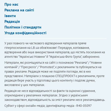
Про нас
Реклама на сайті
Івенти
Редакція
Політики і стандарти
Угода конфіденційності
У разі повного чи часткового відтворення матеріалів пряме
гіперпосилання на LB.ua обов'язкове! Передрук, копіювання,
відтворення або інше використання матеріалів, що містять посилання на
агентство "Українськi Новини" й "Українська Фото Група", заборонено.
Матеріали, які розміщуються на сайті з позначкою "Реклама" / "Новини
компаній" / "Пресреліз" / "Promoted", є рекламними та публікуються на
правах реклами. Редакція може не поділяти погляди, які в них
представлені. Матеріали з плашкою СПЕЦПРОЄКТ є рекламними, проте
редакція бере участь у підготовці цього контенту і поділяє думки,
висловлені у цих матеріалах.
Редакція не несе відповідальності за факти та оціночні судження,
оприлюднені у рекламних матеріалах. Згідно з українським
законодавством, відповідальність за зміст реклами несе рекламодавець.
Cуб'єкт у сфері онлайн-медіа; ідентифікатор медіа - R40-05097