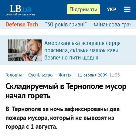
Підтримати
УКР
Defense Tech
“30 років гривні”
Фінансова грамо
Американська асоціація серця
пояснила, скільки чашок кави
безпечно пити щодня
Головна
—
Суспільство
—
Життя
—
11 серпня 2009
, 11:33
Складируемый в Тернополе мусор
начал гореть
В Тернополе за ночь зафиксированы два
пожара мусора, который не вывозят из
города с 1 августа.