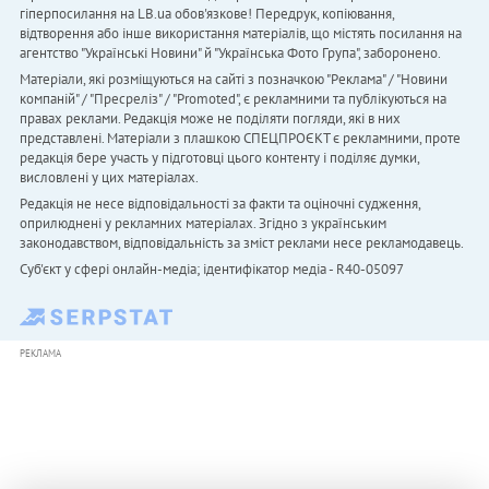
гіперпосилання на LB.ua обов'язкове! Передрук, копіювання,
відтворення або інше використання матеріалів, що містять посилання на
агентство "Українськi Новини" й "Українська Фото Група", заборонено.
Матеріали, які розміщуються на сайті з позначкою "Реклама" / "Новини
компаній" / "Пресреліз" / "Promoted", є рекламними та публікуються на
правах реклами. Редакція може не поділяти погляди, які в них
представлені. Матеріали з плашкою СПЕЦПРОЄКТ є рекламними, проте
редакція бере участь у підготовці цього контенту і поділяє думки,
висловлені у цих матеріалах.
Редакція не несе відповідальності за факти та оціночні судження,
оприлюднені у рекламних матеріалах. Згідно з українським
законодавством, відповідальність за зміст реклами несе рекламодавець.
Cуб'єкт у сфері онлайн-медіа; ідентифікатор медіа - R40-05097
РЕКЛАМА