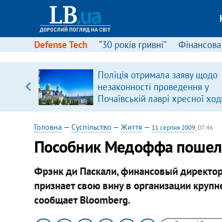
Defense Tech
“30 років гривні”
Фінансова
ового
Поліція отримала заяву щодо
ій
незаконності проведення у
Почаївській лаврі хресної ход
Головна
—
Суспільство
—
Життя
—
11 серпня 2009
, 07:46
Пособник Медоффа пошел 
Фрэнк ди Паскали, финансовый директо
признает свою вину в организации круп
сообщает Bloomberg.