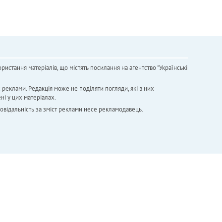
ристання матеріалів, що містять посилання на агентство "Українськi
х реклами. Редакція може не поділяти погляди, які в них
ні у цих матеріалах.
повідальність за зміст реклами несе рекламодавець.