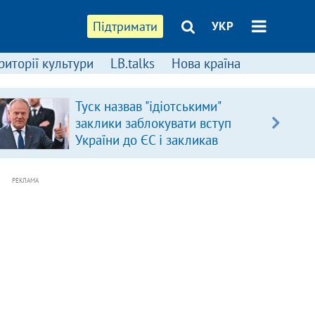
Підтримати
УКР
риторії культури
LB.talks
Нова країна
Туск назвав "ідіотськими"
заклики заблокувати вступ
України до ЄС і закликав
припинити антиукраїнську
риторику
РЕКЛАМА