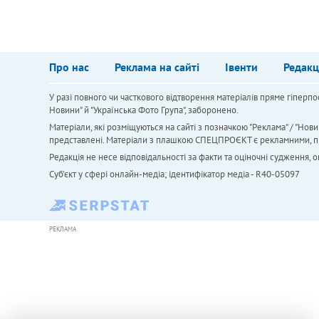
Про нас
Реклама на сайті
Івенти
Редакц
У разі повного чи часткового відтворення матеріалів пряме гіперпо
Новини" й "Українська Фото Група", заборонено.
Матеріали, які розміщуються на сайті з позначкою "Реклама" / "Нови
представлені. Матеріали з плашкою СПЕЦПРОЄКТ є рекламними, проте
Редакція не несе відповідальності за факти та оціночні судження,
Cуб'єкт у сфері онлайн-медіа; ідентифікатор медіа - R40-05097
РЕКЛАМА