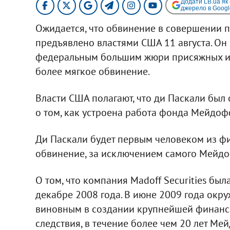
Додати LB.ua як
джерело в Googl
Ожидается, что обвинение в совершении п
предъявлено властями США 11 августа. Он
федеральным большим жюри присяжных и п
более мягкое обвинение.
Власти США полагают, что ди Паскали был
о том, как устроена работа фонда Мейдоф
Ди Паскали будет первым человеком из ф
обвинение, за исключением самого Мейд
О том, что компания Madoff Securities бы
декабре 2008 года. В июне 2009 года ок
виновным в создании крупнейшей финанс
следствия, в течение более чем 20 лет М