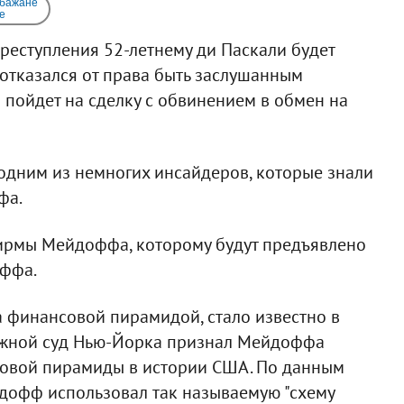
 бажане
e
реступления 52-летнему ди Паскали будет
 отказался от права быть заслушанным
ойдет на сделку с обвинением в обмен на
 одним из немногих инсайдеров, которые знали
фа.
ирмы Мейдоффа, которому будут предъявлено
оффа.
ла финансовой пирамидой, стало известно в
ружной суд Нью-Йорка признал Мейдоффа
овой пирамиды в истории США. По данным
ейдофф использовал так называемую "схему