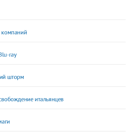
0 компаний
lu-ray
кий шторм
освобождение итальянцев
маги