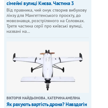
сімейні вулиці Києва. Частина 3
Від правника, чий онук створив вибухову
лінзу для Мангеттенського проєкту, до
мовознавця, розстріляного на Соловках.
Третя частина серії про київські вулиці,
названі на…
ВІКТОРІЯ НАЙДЬОНОВА , КАТЕРИНА АМЕЛІНА
Як рахують вартість дрона? Навздогін