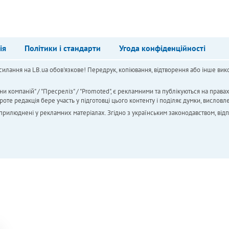
ія
Політики і стандарти
Угода конфіденційності
силання на LB.ua обов'язкове! Передрук, копіювання, відтворення або інше вико
ни компаній" / "Пресреліз" / "Promoted", є рекламними та публікуються на права
 редакція бере участь у підготовці цього контенту і поділяє думки, висловле
 оприлюднені у рекламних матеріалах. Згідно з українським законодавством, від