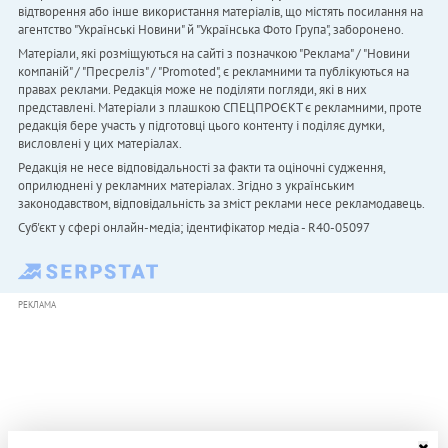
відтворення або інше використання матеріалів, що містять посилання на
агентство "Українськi Новини" й "Українська Фото Група", заборонено.
Матеріали, які розміщуються на сайті з позначкою "Реклама" / "Новини
компаній" / "Пресреліз" / "Promoted", є рекламними та публікуються на
правах реклами. Редакція може не поділяти погляди, які в них
представлені. Матеріали з плашкою СПЕЦПРОЄКТ є рекламними, проте
редакція бере участь у підготовці цього контенту і поділяє думки,
висловлені у цих матеріалах.
Редакція не несе відповідальності за факти та оціночні судження,
оприлюднені у рекламних матеріалах. Згідно з українським
законодавством, відповідальність за зміст реклами несе рекламодавець.
Cуб'єкт у сфері онлайн-медіа; ідентифікатор медіа - R40-05097
РЕКЛАМА