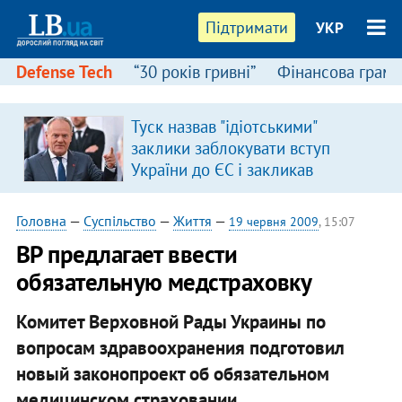
Підтримати
УКР
Defense Tech
“30 років гривні”
Фінансова грамо
Туск назвав "ідіотськими"
заклики заблокувати вступ
України до ЄС і закликав
припинити антиукраїнську
риторику
Головна
—
Суспільство
—
Життя
—
19 червня 2009
, 15:07
ВР предлагает ввести
обязательную медстраховку
Комитет Верховной Рады Украины по
вопросам здравоохранения подготовил
новый законопроект об обязательном
медицинском страховании.