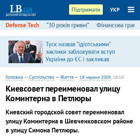
Підтримати
УКР
Defense Tech
“30 років гривні”
Фінансова грамо
Туск назвав "ідіотськими"
заклики заблокувати вступ
України до ЄС і закликав
припинити антиукраїнську
риторику
Головна
—
Суспільство
—
Життя
—
18 червня 2009
, 18:10
Киевсовет переименовал улицу
Коминтерна в Петлюры
Киевский городской совет переименовал
улицу Коминтерна в Шевченковском районе
в улицу Симона Петлюры.