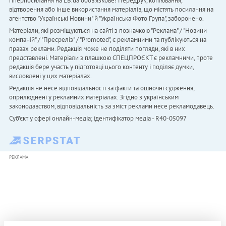
гіперпосилання на LB.ua обов'язкове! Передрук, копіювання,
відтворення або інше використання матеріалів, що містять посилання на
агентство "Українськi Новини" й "Українська Фото Група", заборонено.
Матеріали, які розміщуються на сайті з позначкою "Реклама" / "Новини
компаній" / "Пресреліз" / "Promoted", є рекламними та публікуються на
правах реклами. Редакція може не поділяти погляди, які в них
представлені. Матеріали з плашкою СПЕЦПРОЄКТ є рекламними, проте
редакція бере участь у підготовці цього контенту і поділяє думки,
висловлені у цих матеріалах.
Редакція не несе відповідальності за факти та оціночні судження,
оприлюднені у рекламних матеріалах. Згідно з українським
законодавством, відповідальність за зміст реклами несе рекламодавець.
Cуб'єкт у сфері онлайн-медіа; ідентифікатор медіа - R40-05097
РЕКЛАМА