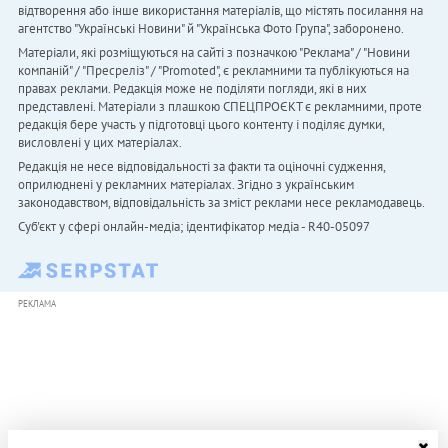
відтворення або інше використання матеріалів, що містять посилання на
агентство "Українськi Новини" й "Українська Фото Група", заборонено.
Матеріали, які розміщуються на сайті з позначкою "Реклама" / "Новини
компаній" / "Пресреліз" / "Promoted", є рекламними та публікуються на
правах реклами. Редакція може не поділяти погляди, які в них
представлені. Матеріали з плашкою СПЕЦПРОЄКТ є рекламними, проте
редакція бере участь у підготовці цього контенту і поділяє думки,
висловлені у цих матеріалах.
Редакція не несе відповідальності за факти та оціночні судження,
оприлюднені у рекламних матеріалах. Згідно з українським
законодавством, відповідальність за зміст реклами несе рекламодавець.
Cуб'єкт у сфері онлайн-медіа; ідентифікатор медіа - R40-05097
РЕКЛАМА