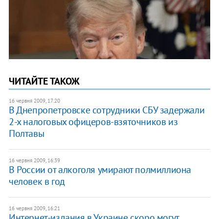
ЧИТАЙТЕ ТАКОЖ
16 червня 2009, 17:20
В Днепропетровске сотрудники СБУ задержали
2-х налоговых офицеров-взяточников из
Полтавы
16 червня 2009, 16:39
В России от алкоголя умирают полмиллиона
человек в год
16 червня 2009, 16:21
Интернет-издания в Украине скоро могут