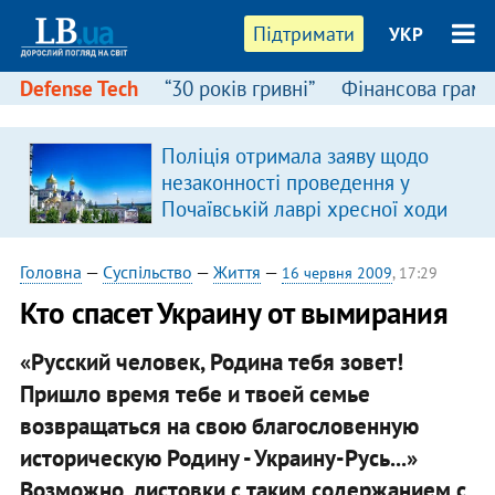
Підтримати
УКР
Defense Tech
“30 років гривні”
Фінансова грамо
Поліція отримала заяву щодо
я
незаконності проведення у
Почаївській лаврі хресної ходи
Головна
—
Суспільство
—
Життя
—
16 червня 2009
, 17:29
Кто спасет Украину от вымирания
«Русский человек, Родина тебя зовет!
Пришло время тебе и твоей семье
возвращаться на свою благословенную
историческую Родину - Украину-Русь...»
Возможно, листовки с таким содержанием с