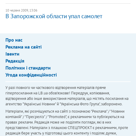
10 червня 2009, 13:06
В Запорожской области упал самолет
Про нас
Реклама на сайті
Івенти
Редакція
Політики і стандарти
Угода конфіденційності
У разі повного чи часткового відтворення матеріалів пряме
гіперпосилання на LB.ua обов'язкове! Передрук, копіювання,
відтворення або інше використання матеріалів, що містять посилання на
агентство "Українськi Новини" й "Українська Фото Група", заборонено.
Матеріали, які розміщуються на сайті з позначкою "Реклама" / "Новини
компаній" / "Пресреліз" / "Promoted", є рекламними та публікуються на
правах реклами. Редакція може не поділяти погляди, які в них
представлені. Матеріали з плашкою СПЕЦПРОЄКТ є рекламними, проте
редакція бере участь у підготовці цього контенту і поділяє думки,