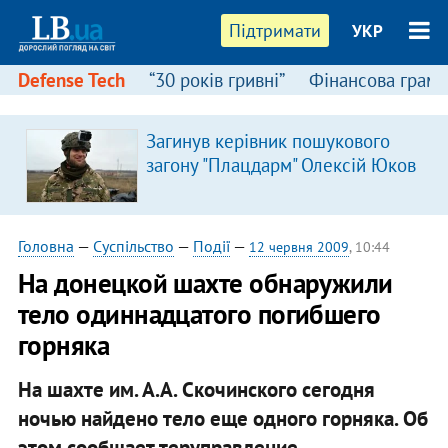
Підтримати
УКР
Defense Tech
“30 років гривні”
Фінансова грамо
Загинув керівник пошукового
загону "Плацдарм" Олексій Юков
Головна
—
Суспільство
—
Події
—
12 червня 2009
, 10:44
На донецкой шахте обнаружили
тело одиннадцатого погибшего
горняка
На шахте им. А.А. Скочинского сегодня
ночью найдено тело еще одного горняка. Об
этом сообщает теруправление