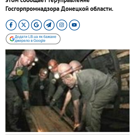
Госгорпромнадзора Донецкой области.
Додати LB.ua як бажане
джерело в Google