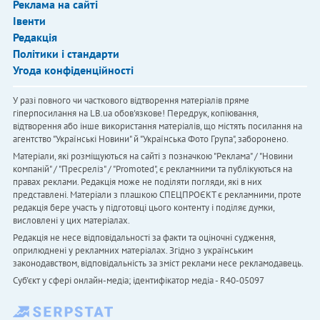
Реклама на сайті
Івенти
Редакція
Політики і стандарти
Угода конфіденційності
У разі повного чи часткового відтворення матеріалів пряме
гіперпосилання на LB.ua обов'язкове! Передрук, копіювання,
відтворення або інше використання матеріалів, що містять посилання на
агентство "Українськi Новини" й "Українська Фото Група", заборонено.
Матеріали, які розміщуються на сайті з позначкою "Реклама" / "Новини
компаній" / "Пресреліз" / "Promoted", є рекламними та публікуються на
правах реклами. Редакція може не поділяти погляди, які в них
представлені. Матеріали з плашкою СПЕЦПРОЄКТ є рекламними, проте
редакція бере участь у підготовці цього контенту і поділяє думки,
висловлені у цих матеріалах.
Редакція не несе відповідальності за факти та оціночні судження,
оприлюднені у рекламних матеріалах. Згідно з українським
законодавством, відповідальність за зміст реклами несе рекламодавець.
Cуб'єкт у сфері онлайн-медіа; ідентифікатор медіа - R40-05097