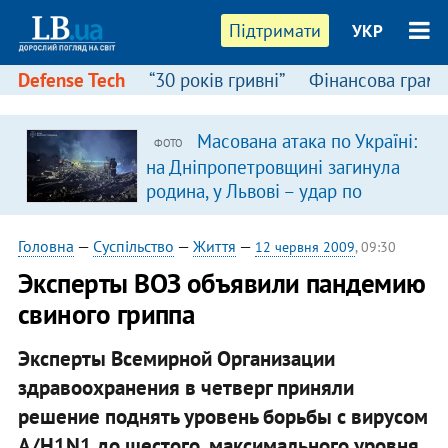
Підтримати
УКР
Defense Tech
“30 років гривні”
Фінансова грамо
Масована атака по Україні:
ФОТО
на Дніпропетровщині загинула
родина, у Львові – удар по
багатоповерхівках
(доповнюється)
Головна
—
Суспільство
—
Життя
—
12 червня 2009
, 09:30
Эксперты ВОЗ объявили пандемию
свиного гриппа
Эксперты Всемирной Организации
здравоохранения в четверг приняли
решение поднять уровень борьбы с вирусом
A/H1N1 до шестого, максимального уровня.