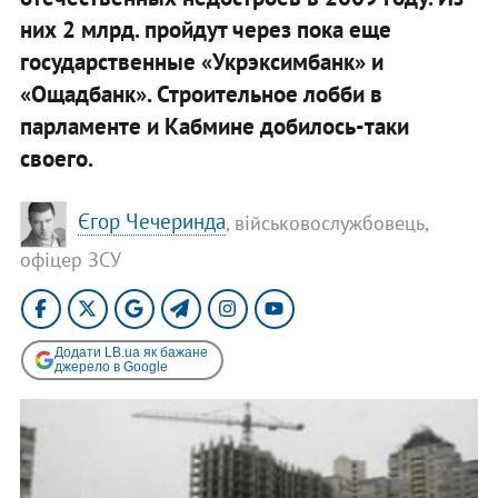
них 2 млрд. пройдут через пока еще
государственные «Укрэксимбанк» и
«Ощадбанк». Строительное лобби в
парламенте и Кабмине добилось-таки
своего.
Єгор Чечеринда
, військовослужбовець,
офіцер ЗСУ
Додати LB.ua як бажане
джерело в Google