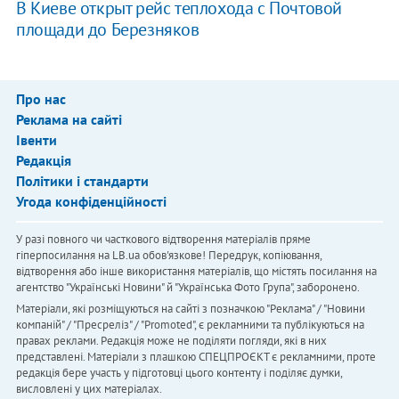
В Киеве открыт рейс теплохода с Почтовой
площади до Березняков
Про нас
Реклама на сайті
Івенти
Редакція
Політики і стандарти
Угода конфіденційності
У разі повного чи часткового відтворення матеріалів пряме
гіперпосилання на LB.ua обов'язкове! Передрук, копіювання,
відтворення або інше використання матеріалів, що містять посилання на
агентство "Українськi Новини" й "Українська Фото Група", заборонено.
Матеріали, які розміщуються на сайті з позначкою "Реклама" / "Новини
компаній" / "Пресреліз" / "Promoted", є рекламними та публікуються на
правах реклами. Редакція може не поділяти погляди, які в них
представлені. Матеріали з плашкою СПЕЦПРОЄКТ є рекламними, проте
редакція бере участь у підготовці цього контенту і поділяє думки,
висловлені у цих матеріалах.