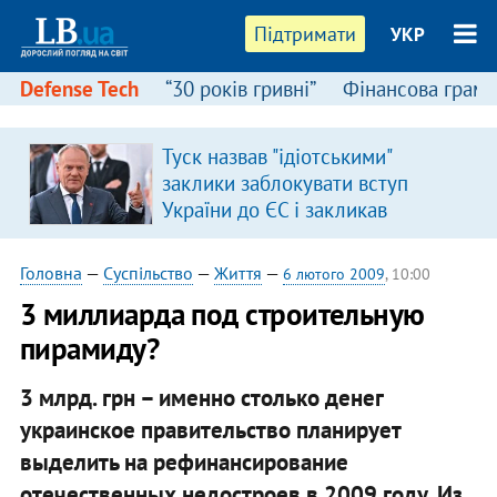
Підтримати
УКР
Defense Tech
“30 років гривні”
Фінансова грамо
Туск назвав "ідіотськими"
заклики заблокувати вступ
України до ЄС і закликав
припинити антиукраїнську
риторику
Головна
—
Суспільство
—
Життя
—
6 лютого 2009
, 10:00
3 миллиарда под строительную
пирамиду?
3 млрд. грн – именно столько денег
украинское правительство планирует
выделить на рефинансирование
отечественных недостроев в 2009 году. Из