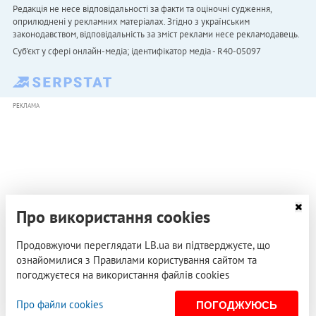
Редакція не несе відповідальності за факти та оціночні судження,
оприлюднені у рекламних матеріалах. Згідно з українським
законодавством, відповідальність за зміст реклами несе рекламодавець.
Cуб'єкт у сфері онлайн-медіа; ідентифікатор медіа - R40-05097
РЕКЛАМА
Про використання cookies
Продовжуючи переглядати LB.ua ви підтверджуєте, що
ознайомилися з Правилами користування сайтом та
погоджуєтеся на використання файлів cookies
Про файли cookies
ПОГОДЖУЮСЬ