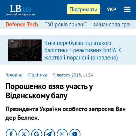
Підтримати
УКР
Defense Tech
“30 років гривні”
Фінансова грамо
Київ перебував під атакою
балістики і реактивних БпЛА. Є
жертва і поранені (оновлено)
Головна
—
Політика
—
9 лютого 2018
, 11:34
Порошенко взяв участь у
Віденському балу
Президента України особисто запросив Ван
дер Беллен.