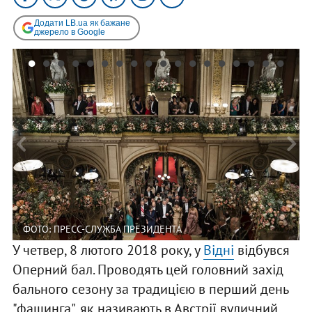
Додати LB.ua як бажане
джерело в Google
ФОТО: ПРЕСС-СЛУЖБА ПРЕЗИДЕНТА
У четвер, 8 лютого 2018 року, у
Відні
відбувся
Оперний бал. Проводять цей головний захід
бального сезону за традицією в перший день
"фашинга", як називають в Австрії вуличний