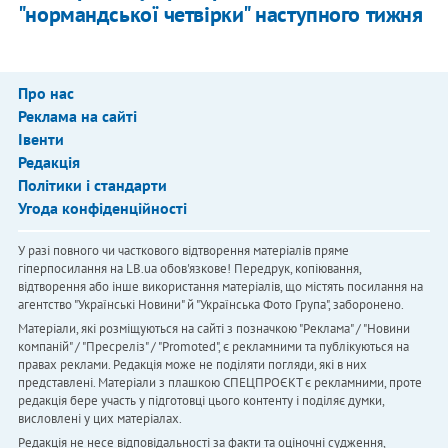
"нормандської четвірки" наступного тижня
Про нас
Реклама на сайті
Івенти
Редакція
Політики і стандарти
Угода конфіденційності
У разі повного чи часткового відтворення матеріалів пряме
гіперпосилання на LB.ua обов'язкове! Передрук, копіювання,
відтворення або інше використання матеріалів, що містять посилання на
агентство "Українськi Новини" й "Українська Фото Група", заборонено.
Матеріали, які розміщуються на сайті з позначкою "Реклама" / "Новини
компаній" / "Пресреліз" / "Promoted", є рекламними та публікуються на
правах реклами. Редакція може не поділяти погляди, які в них
представлені. Матеріали з плашкою СПЕЦПРОЄКТ є рекламними, проте
редакція бере участь у підготовці цього контенту і поділяє думки,
висловлені у цих матеріалах.
Редакція не несе відповідальності за факти та оціночні судження,