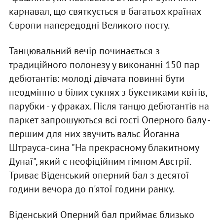
карнавал, що святкується в багатьох країнах
Європи напередодні Великого посту.
Танцювальний вечір починається з
традиційного полонезу у виконанні 150 пар
дебютантів: молоді дівчата повинні бути
неодмінно в білих сукнях з букетиками квітів,
парубки - у фраках. Після танцю дебютантів на
паркет запрошуються всі гості Оперного балу -
першим для них звучить вальс Йоганна
Штрауса-сина "На прекрасному блакитному
Дунаї", який є неофіційним гімном Австрії.
Триває Віденський оперний бал з десятої
години вечора до п'ятої години ранку.
Віденський Оперний бал приймає близько