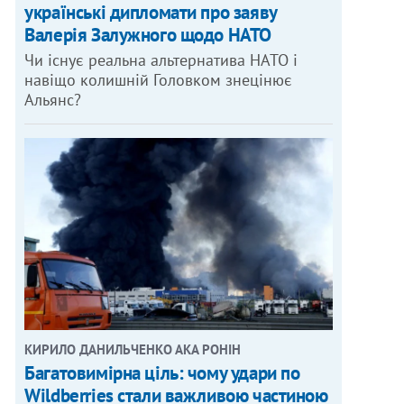
українські дипломати про заяву
Валерія Залужного щодо НАТО
Чи існує реальна альтернатива НАТО і
навіщо колишній Головком знецінює
Альянс?
КИРИЛО ДАНИЛЬЧЕНКО АКА РОНІН
Багатовимірна ціль: чому удари по
Wildberries стали важливою частиною