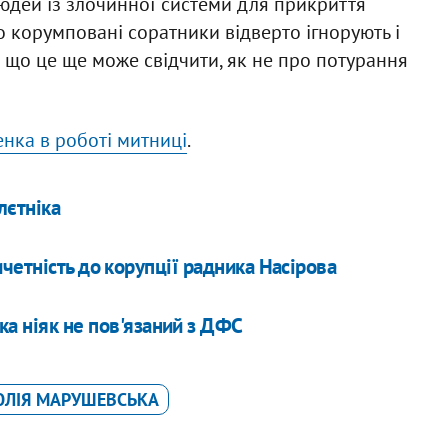
юдей із злочинної системи для прикриття
о корумповані соратники відверто ігнорують і
ро що це ще може свідчити, як не про потурання
енка в роботі митниці
.
лєтніка
четність до корупції радника Насірова
ка ніяк не пов'язаний з ДФС
ЛІЯ МАРУШЕВСЬКА