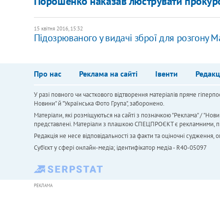
Порошенко наказав люструвати прокуро
15 квітня 2016, 15:32
Підозрюваного у видачі зброї для розгону 
Про нас
Реклама на сайті
Івенти
Редакц
У разі повного чи часткового відтворення матеріалів пряме гіперпо
Новини" й "Українська Фото Група", заборонено.
Матеріали, які розміщуються на сайті з позначкою "Реклама" / "Нови
представлені. Матеріали з плашкою СПЕЦПРОЄКТ є рекламними, проте
Редакція не несе відповідальності за факти та оціночні судження,
Cуб'єкт у сфері онлайн-медіа; ідентифікатор медіа - R40-05097
РЕКЛАМА