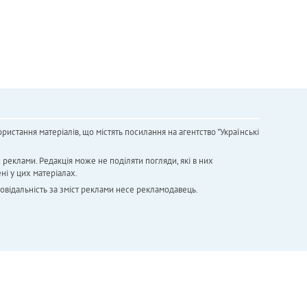
ристання матеріалів, що містять посилання на агентство "Українськi
х реклами. Редакція може не поділяти погляди, які в них
ні у цих матеріалах.
повідальність за зміст реклами несе рекламодавець.