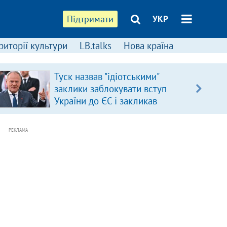
Підтримати
УКР
риторії культури
LB.talks
Нова країна
Туск назвав "ідіотськими"
заклики заблокувати вступ
України до ЄС і закликав
припинити антиукраїнську
риторику
РЕКЛАМА