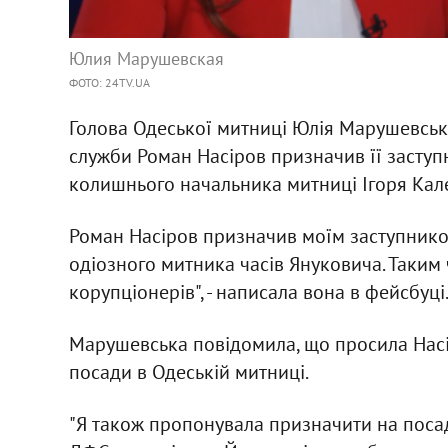
Юлия Марушевская
ФОТО: 24TV.UA
Голова Одеської митниці Юлія Марушевськ
служби Роман Насіров призначив її засту
колишнього начальника митниці Ігоря Кале
Роман Насіров призначив моїм заступником
одіозного митника часів Януковича. Таким 
корупціонерів", - написала вона в фейсбуці
Марушевська повідомила, що просила Насі
посади в Одеській митниці.
"Я також пропонувала призначити на посад