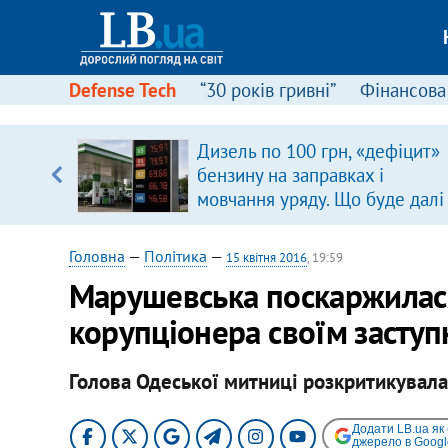
Defense Tech
“30 років гривні”
Фінансова
серця
Дизель по 100 грн, «дефіцит»
 кави
бензину на заправках і
мовчання уряду. Що буде далі
цінами на пальне?
Головна
—
Політика
—
15 квітня 2016
, 19:59
Марушевська поскаржилас
корупціонера своїм засту
Голова Одеської митниці розкритикувала
Додати LB.ua як
джерело в Googl