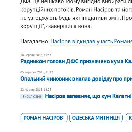
ДФС це нецікаво. Йому вигідно вибирати л
корупційних потоків. Роман Насіров та йог
не узгоджують будь-які ініціативи змін. П
корупції", - завершила вона.
Нагадаємо,
Насіров відкидав участь Роман
18 червня 2015, 15:33
Радником голови ДФС призначено кума Ка
05 вересня 2015, 21:12
Опальний чиновник виклав довідку про при
22 жовтня 2015, 16:23
Насіров запевняє, що кум Калєтні
ЕКСКЛЮЗИВ
РОМАН НАСІРОВ
ОДЕСЬКА МИТНИЦЯ
Ю