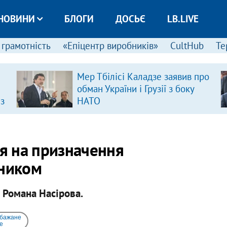
НОВИНИ
БЛОГИ
ДОСЬЄ
LB.LIVE
 грамотність
«Епіцентр виробників»
CultHub
Те
Мер Тбілісі Каладзе заявив про
обман України і Грузії з боку
 з
НАТО
я на призначення
пником
 Романа Насірова.
 бажане
e