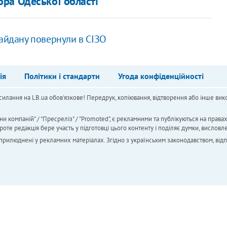
ра Одеської області
Майдану повернули в СІЗО
ія
Політики і стандарти
Угода конфіденційності
силання на LB.ua обов'язкове! Передрук, копіювання, відтворення або інше вико
ни компаній" / "Пресреліз" / "Promoted", є рекламними та публікуються на права
 редакція бере участь у підготовці цього контенту і поділяє думки, висловле
 оприлюднені у рекламних матеріалах. Згідно з українським законодавством, від