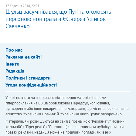
17 березня 2016, 22:23
Шульц засумнівався, що Путіна оголосять
персоною нон грата в ЄС через "список
Савченко"
Про нас
Реклама на сайті
Івенти
Редакція
Політики і стандарти
Угода конфіденційності
У разі повного чи часткового відтворення матеріалів пряме
гіперпосилання на LB.ua обов'язкове! Передрук, копіювання,
відтворення або інше використання матеріалів, що містять посилання на
агентство "Українськi Новини" й "Українська Фото Група", заборонено.
Матеріали, які розміщуються на сайті з позначкою "Реклама" / "Новини
компаній" / "Пресреліз" / "Promoted", є рекламними та публікуються на
правах реклами. Редакція може не поділяти погляди, які в них