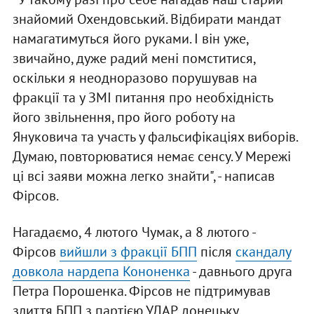
знайомий Охендовський. Відбирати мандат
намагатимуться його руками. І він уже,
звичайно, дуже радий мені помститися,
оскільки я неодноразово порушував на
фракції та у ЗМІ питання про необхідність
його звільнення, про його роботу на
Януковича та участь у фальсифікаціях виборів.
Думаю, повторюватися немає сенсу. У Мережі
ці всі заяви можна легко знайти", - написав
Фірсов.
Нагадаємо, 4 лютого Чумак, а 8 лютого -
Фірсов
вийшли з фракції БПП
після
скандалу
довкола нардепа Кононенка
-
давнього друга
Петра Порошенка. Фірсов не підтримував
злиття БПП з партією УДАР, донецьку