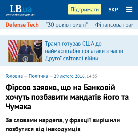
Підтримати
УКР
Defense Tech
“30 років гривні”
Фінансова грамо
Трамп готував США до
наймасштабнішої атаки з часів
Другої світової війни
Головна
—
Політика
—
29 лютого 2016
, 14:35
Фірсов заявив, що на Банковій
хочуть позбавити мандатів його та
Чумака
За словами нардепа, у фракції вирішили
позбутися від інакодумців