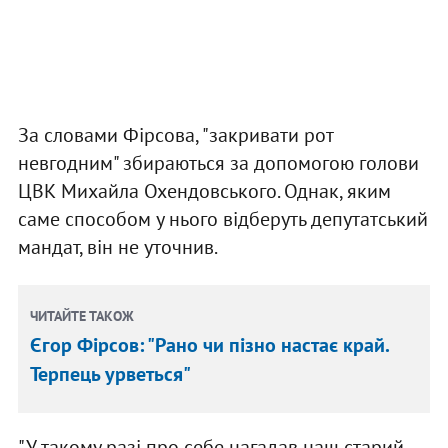
За словами Фірсова, "закривати рот
невгодним" збираються за допомогою голови
ЦВК Михайла Охендовського. Однак, яким
саме способом у нього відберуть депутатський
мандат, він не уточнив.
ЧИТАЙТЕ ТАКОЖ
Єгор Фірсов: "Рано чи пізно настає край.
Терпець урветься"
"У такому разі про себе нагадав наш старий