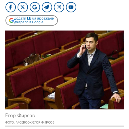
Додати LB.ua як бажане
джерело в Google
Егор Фирсов
ФОТО: FACEBOOK/ЕГОР ФИРСОВ