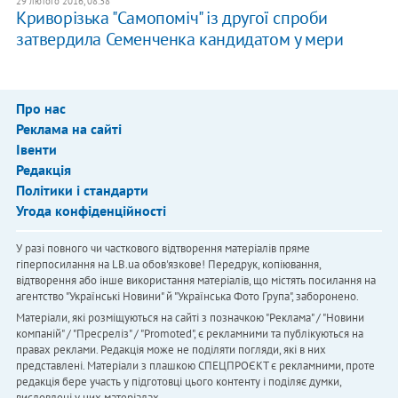
29 лютого 2016, 08:38
Криворізька "Самопоміч" із другої спроби
затвердила Семенченка кандидатом у мери
Про нас
Реклама на сайті
Івенти
Редакція
Політики і стандарти
Угода конфіденційності
У разі повного чи часткового відтворення матеріалів пряме
гіперпосилання на LB.ua обов'язкове! Передрук, копіювання,
відтворення або інше використання матеріалів, що містять посилання на
агентство "Українськi Новини" й "Українська Фото Група", заборонено.
Матеріали, які розміщуються на сайті з позначкою "Реклама" / "Новини
компаній" / "Пресреліз" / "Promoted", є рекламними та публікуються на
правах реклами. Редакція може не поділяти погляди, які в них
представлені. Матеріали з плашкою СПЕЦПРОЄКТ є рекламними, проте
редакція бере участь у підготовці цього контенту і поділяє думки,
висловлені у цих матеріалах.