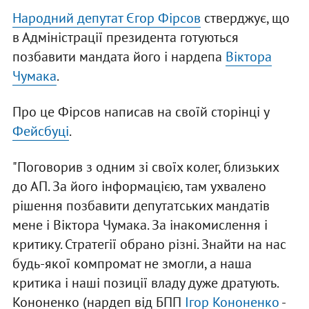
Народний депутат Єгор Фірсов
стверджує, що
в Адміністрації президента готуються
позбавити мандата його і нардепа
Віктора
Чумака
.
Про це Фірсов написав на своїй сторінці у
Фейсбуці
.
"Поговорив з одним зі своїх колег, близьких
до АП. За його інформацією, там ухвалено
рішення позбавити депутатських мандатів
мене і Віктора Чумака. За інакомислення і
критику. Стратегії обрано різні. Знайти на нас
будь-якої компромат не змогли, а наша
критика і наші позиції владу дуже дратують.
Кононенко (нардеп від БПП
Ігор Кононенко
-