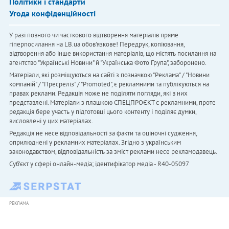
Політики і стандарти
Угода конфіденційності
У разі повного чи часткового відтворення матеріалів пряме
гіперпосилання на LB.ua обов'язкове! Передрук, копіювання,
відтворення або інше використання матеріалів, що містять посилання на
агентство "Українськi Новини" й "Українська Фото Група", заборонено.
Матеріали, які розміщуються на сайті з позначкою "Реклама" / "Новини
компаній" / "Пресреліз" / "Promoted", є рекламними та публікуються на
правах реклами. Редакція може не поділяти погляди, які в них
представлені. Матеріали з плашкою СПЕЦПРОЄКТ є рекламними, проте
редакція бере участь у підготовці цього контенту і поділяє думки,
висловлені у цих матеріалах.
Редакція не несе відповідальності за факти та оціночні судження,
оприлюднені у рекламних матеріалах. Згідно з українським
законодавством, відповідальність за зміст реклами несе рекламодавець.
Cуб'єкт у сфері онлайн-медіа; ідентифікатор медіа - R40-05097
РЕКЛАМА