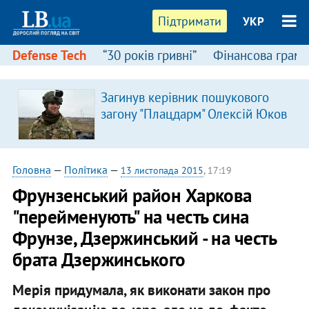
Підтримати
УКР
Defense Tech
“30 років гривні”
Фінансова грамо
Загинув керівник пошукового
загону "Плацдарм" Олексій Юков
Головна
—
Політика
—
13 листопада 2015
, 17:19
Фрунзенський район Харкова
"перейменують" на честь сина
Фрунзе, Дзержинський - на честь
брата Дзержинського
Мерія придумала, як виконати закон про