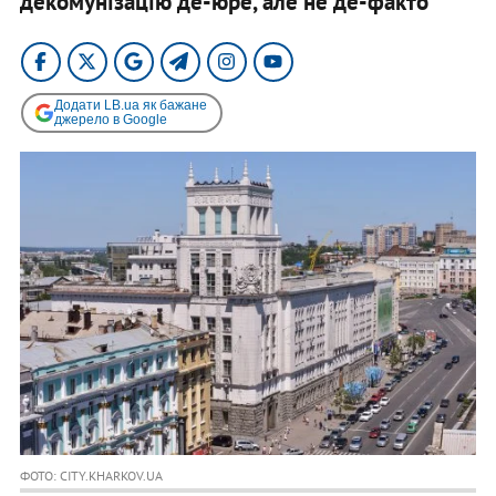
декомунізацію де-юре, але не де-факто
Додати LB.ua як бажане
джерело в Google
ФОТО: CITY.KHARKOV.UA