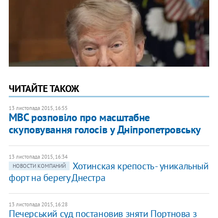
ЧИТАЙТЕ ТАКОЖ
13 листопада 2015, 16:55
МВС розповіло про масштабне
скуповування голосів у Дніпропетровську
13 листопада 2015, 16:34
Хотинская крепость - уникальный
НОВОСТИ КОМПАНИЙ
форт на берегу Днестра
13 листопада 2015, 16:28
Печерський суд постановив зняти Портнова з