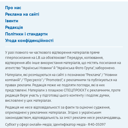
Про нас
Реклама на сайті
Івенти
Редакція
Політики і стандарти
Угода конфіденційності
У разі повного чи часткового відтворення матеріалів пряме
гіперпосилання на LB.ua обов'язкове! Передрук, копіювання,
відтворення або інше використання матеріалів, що містять посилання на
агентство "Українськi Новини" й "Українська Фото Група", заборонено.
Матеріали, які розміщуються на сайті з позначкою "Реклама" / "Новини
компаній" / "Пресреліз" / "Promoted", є рекламними та публікуються на
правах реклами. Редакція може не поділяти погляди, які в них
представлені. Матеріали з плашкою СПЕЦПРОЄКТ є рекламними, проте
редакція бере участь у підготовці цього контенту і поділяє думки,
висловлені у цих матеріалах.
Редакція не несе відповідальності за факти та оціночні судження,
оприлюднені у рекламних матеріалах. Згідно з українським
законодавством, відповідальність за зміст реклами несе рекламодавець.
Cуб'єкт у сфері онлайн-медіа; ідентифікатор медіа - R40-05097