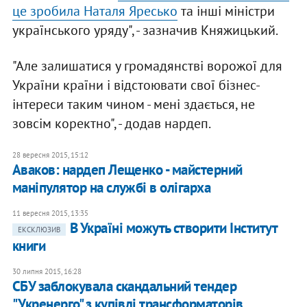
це зробила Наталя Яресько
та інші міністри
українського уряду", - зазначив Княжицький.
"Але залишатися у громадянстві ворожої для
України країни і відстоювати свої бізнес-
інтереси таким чином - мені здається, не
зовсім коректно", - додав нардеп.
28 вересня 2015, 15:12
Аваков: нардеп Лещенко - майстерний
маніпулятор на службі в олігарха
11 вересня 2015, 13:35
В Україні можуть створити Інститут
ЕКСКЛЮЗИВ
книги
30 липня 2015, 16:28
СБУ заблокувала скандальний тендер
"Укренерго" з купівлі трансформаторів