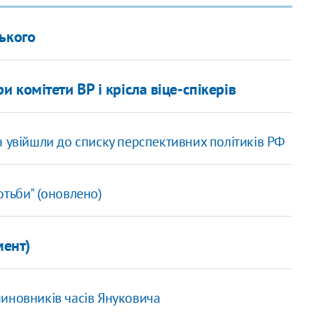
ького
комітети ВР і крісла віце-спікерів
а увійшли до списку перспективних політиків РФ
отьби" (оновлено)
мент)
иновників часів Януковича