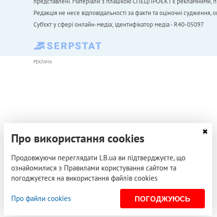
представлені. Матеріали з плашкою СПЕЦПРОЄКТ є рекламними, проте
Редакція не несе відповідальності за факти та оціночні судження,
Cуб'єкт у сфері онлайн-медіа; ідентифікатор медіа - R40-05097
РЕКЛАМА
Про використання cookies
Продовжуючи переглядати LB.ua ви підтверджуєте, що
ознайомилися з Правилами користування сайтом та
погоджуєтеся на використання файлів cookies
Про файли cookies
ПОГОДЖУЮСЬ