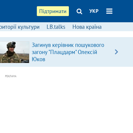
Підтримати
УКР
риторії культури
LB.talks
Нова країна
Загинув керівник пошукового
загону "Плацдарм" Олексій
Юков
РЕКЛАМА