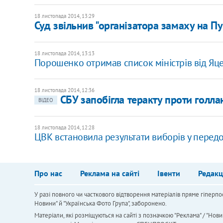
18 листопада 2014, 13:29
Суд звільнив "організатора замаху на Пу
18 листопада 2014, 13:13
Порошенко отримав список міністрів від Я
18 листопада 2014, 12:36
СБУ запобігла теракту проти голла
ВІДЕО
18 листопада 2014, 12:28
ЦВК встановила результати виборів у перед
Про нас
Реклама на сайті
Івенти
Редакц
У разі повного чи часткового відтворення матеріалів пряме гіперпо
Новини" й "Українська Фото Група", заборонено.
Матеріали, які розміщуються на сайті з позначкою "Реклама" / "Нови