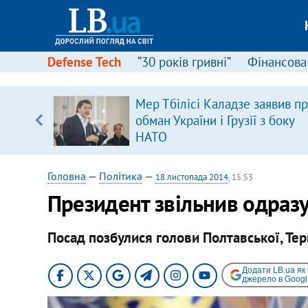
Defense Tech
“30 років гривні”
Фінансова
іцит»
Мер Тбілісі Каладзе заявив п
обман України і Грузії з боку
 далі з
НАТО
Головна
—
Політика
—
18 листопада 2014
, 15:53
Президент звільнив одразу
Посад позбулися голови Полтавської, Тер
Додати LB.ua як
джерело в Googl