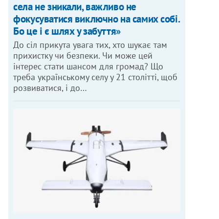
села не зникали, важливо не
фокусуватися виключно на самих собі.
Бо це і є шлях у забуття»
До сіл прикута увага тих, хто шукає там
прихистку чи безпеки. Чи може цей
інтерес стати шансом для громад? Що
треба українському селу у 21 столітті, щоб
розвиватися, і до…