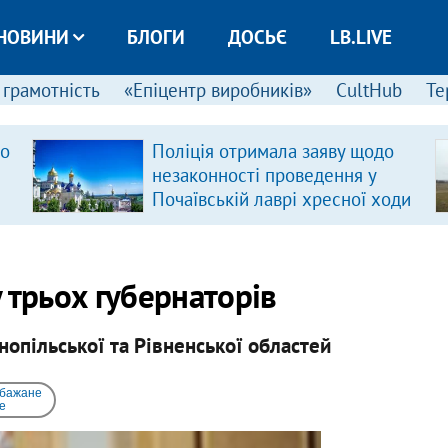
НОВИНИ
БЛОГИ
ДОСЬЄ
LB.LIVE
 грамотність
«Епіцентр виробників»
CultHub
Те
ро
Поліція отримала заяву щодо
незаконності проведення у
Почаївській лаврі хресної ходи
 трьох губернаторів
нопільської та Рівненської областей
 бажане
e