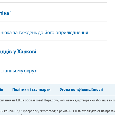
тіна"
ценюка за тиждень до його оприлюднення
ндців у Харкові
останньому окрузі
ія
Політики і стандарти
Угода конфіденційності
силання на LB.ua обов'язкове! Передрук, копіювання, відтворення або інше вико
ни компаній" / "Пресреліз" / "Promoted", є рекламними та публікуються на права