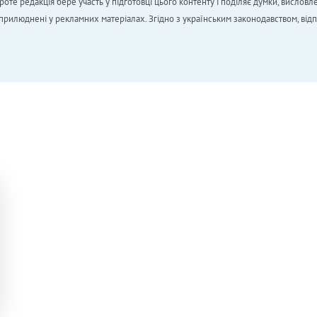
 редакція бере участь у підготовці цього контенту і поділяє думки, висловле
 оприлюднені у рекламних матеріалах. Згідно з українським законодавством, від