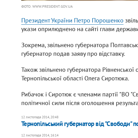
ФОТО: WWW.PRESIDENT.GOV.UA
Президент України Петро Порошенко
звіль
укази оприлюднено на сайті глави держави
Зокрема, звільнено губернатора Полтавськ
губернатор подав заяву про відставку.
Також звільнено губернатора Рівненської о
Тернопільської області Олега Сиротюка.
Рибачок і Сиротюк є членами партії "ВО "С
політичної сили після оголошення результ
12 листопада 2014, 20:48
Тернопільський губернатор від "Свободи" п
12 листопада 2014, 16:14