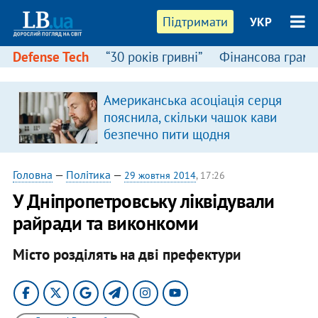
Підтримати
УКР
Defense Tech
“30 років гривні”
Фінансова грамо
Американська асоціація серця
в
пояснила, скільки чашок кави
безпечно пити щодня
Головна
—
Політика
—
29 жовтня 2014
, 17:26
У Дніпропетровську ліквідували
райради та виконкоми
Місто розділять на дві префектури