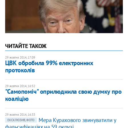
ЧИТАЙТЕ ТАКОЖ
29 жовтня 2014, 17:09
ЦВК обробила 99% електронних
протоколів
29 жовтня 2014, 16:52
"Самопоміч" оприлюднила свою думку про
коаліцію
29 жовтня 2014, 16:33
Мера Курахового звинуватили у
ЕКСКЛЮЗИВ, ФОТО
фальсифікаціях на 59 окрузі