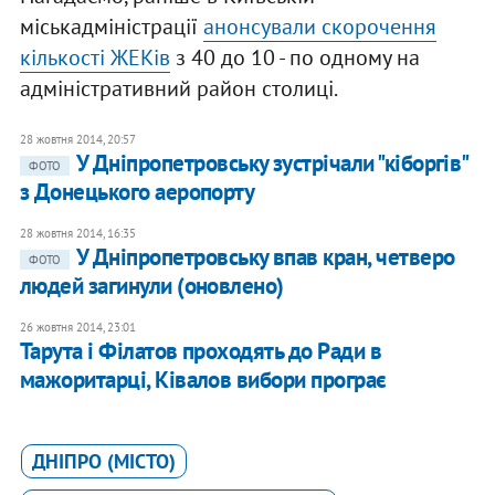
міськадміністрації
анонсували скорочення
кількості ЖЕКів
з 40 до 10 - по одному на
адміністративний район столиці.
28 жовтня 2014, 20:57
У Дніпропетровську зустрічали "кіборгів"
ФОТО
з Донецького аеропорту
28 жовтня 2014, 16:35
У Дніпропетровську впав кран, четверо
ФОТО
людей загинули (оновлено)
26 жовтня 2014, 23:01
Тарута і Філатов проходять до Ради в
мажоритарці, Ківалов вибори програє
ДНІПРО (МІСТО)