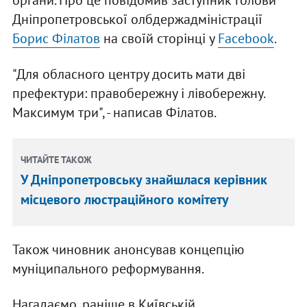
органи. Про це повідомив заступник голови
Дніпропетровської олбдержадміністрації
Борис Філатов
на своїй сторінці у
Facebook
.
"Для обласного центру досить мати дві
префектури: правобережну і лівобережну.
Максимум три", - написав Філатов.
ЧИТАЙТЕ ТАКОЖ
У Дніпропетровську знайшлася керівник
місцевого люстраційного комітету
Також чиновник анонсував концепцію
муніципального реформування.
Нагадаємо, раніше в Київській