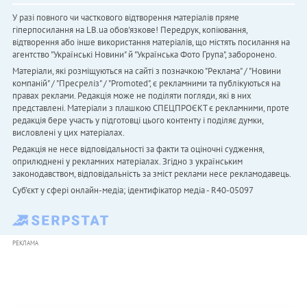
У разі повного чи часткового відтворення матеріалів пряме
гіперпосилання на LB.ua обов'язкове! Передрук, копіювання,
відтворення або інше використання матеріалів, що містять посилання на
агентство "Українськi Новини" й "Українська Фото Група", заборонено.
Матеріали, які розміщуються на сайті з позначкою "Реклама" / "Новини
компаній" / "Пресреліз" / "Promoted", є рекламними та публікуються на
правах реклами. Редакція може не поділяти погляди, які в них
представлені. Матеріали з плашкою СПЕЦПРОЄКТ є рекламними, проте
редакція бере участь у підготовці цього контенту і поділяє думки,
висловлені у цих матеріалах.
Редакція не несе відповідальності за факти та оціночні судження,
оприлюднені у рекламних матеріалах. Згідно з українським
законодавством, відповідальність за зміст реклами несе рекламодавець.
Cуб'єкт у сфері онлайн-медіа; ідентифікатор медіа - R40-05097
РЕКЛАМА