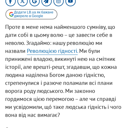
Додати LB.ua як бажане
джерело в Google
Проте в мене нема найменшого сумніву, що
дати собі в цьому волю – це завести себе в
неволю. Згадаймо: нашу революцію ми
назвали
Революцією гідності.
Ми були
принижені владою, викинуті нею на смітник
історії, але врешті-решт, згадавши, що кожна
людина наділена Богом даною гідністю,
стрепенулися і разюче поламали всі плани
ворога роду людського. Ми законно
гордимося цією перемогою – але чи справді
ми усвідомили, щó таке людська гідність і чого
вона від нас вимагає?