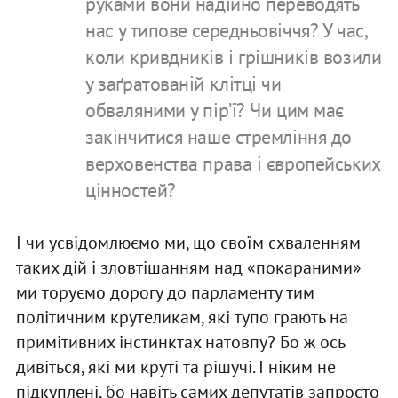
руками вони надійно переводять
нас у типове середньовіччя? У час,
коли кривдників і грішників возили
у заґратованій клітці чи
обваляними у пірʼї? Чи цим має
закінчитися наше стремління до
верховенства права і європейських
цінностей?
І чи усвідомлюємо ми, що своїм схваленням
таких дій і зловтішанням над «покараними»
ми торуємо дорогу до парламенту тим
політичним крутеликам, які тупо грають на
примітивних інстинктах натовпу? Бо ж ось
дивіться, які ми круті та рішучі. І ніким не
підкуплені, бо навіть самих депутатів запросто