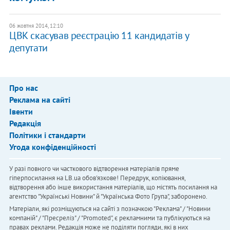
06 жовтня 2014, 12:10
ЦВК скасував реєстрацію 11 кандидатів у
депутати
Про нас
Реклама на сайті
Івенти
Редакція
Політики і стандарти
Угода конфіденційності
У разі повного чи часткового відтворення матеріалів пряме
гіперпосилання на LB.ua обов'язкове! Передрук, копіювання,
відтворення або інше використання матеріалів, що містять посилання на
агентство "Українськi Новини" й "Українська Фото Група", заборонено.
Матеріали, які розміщуються на сайті з позначкою "Реклама" / "Новини
компаній" / "Пресреліз" / "Promoted", є рекламними та публікуються на
правах реклами. Редакція може не поділяти погляди, які в них