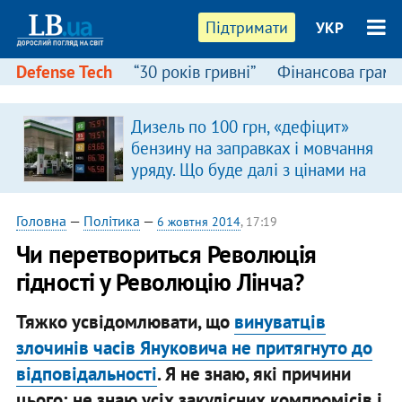
Підтримати
УКР
Defense Tech
“30 років гривні”
Фінансова грамо
Дизель по 100 грн, «дефіцит»
бензину на заправках і мовчання
уряду. Що буде далі з цінами на
пальне?
Головна
—
Політика
—
6 жовтня 2014
, 17:19
Чи перетвориться Революція
гідності у Революцію Лінча?
Тяжко усвідомлювати, що
винуватців
злочинів часів Януковича не притягнуто до
відповідальності
. Я не знаю, які причини
цього; не знаю усіх закулісних компромісів і