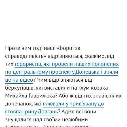
Проте чим тоді наші «борці за
справедливість» відрізняються, скажімо, від
тих
терористів, які провели наших полонених
по центральному проспекту Донецька і зняли
це на відео
? Чим відрізняються від
беркутівців, які виставили на глум козака
Михайла Гаврилюка? Або ж від тих знавіснілих
донечанок, які
плювали у привʼязану до
стовпа Ірину Довгань
? Адже всі вони
знущалися над своїми нелюбими