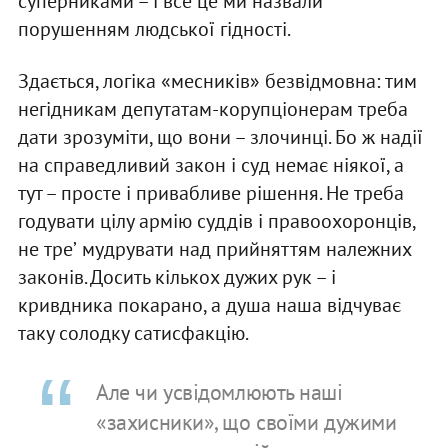
суперниками – і все це ми назвали
порушенням людської гідності.
Здається, логіка «месників» безвідмовна: тим
негідникам депутатам-корупціонерам треба
дати зрозуміти, що вони – злочинці. Бо ж надії
на справедливий закон і суд немає ніякої, а
тут – просте і привабливе рішення. Не треба
годувати цілу армію суддів і правоохоронців,
не треʼ мудрувати над прийняттям належних
законів. Досить кількох дужих рук – і
кривдника покарано, а душа наша відчуває
таку солодку сатисфакцію.
Але чи усвідомлюють наші
«захисники», що своїми дужими