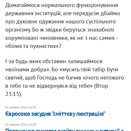
Домагаймося нормального функціонування
державних інституцій, але передусім дбаймо
про духовне одужання нашого суспільного
організму. Бо ж звідки беруться знахабнілі
корумповані чиновники, як не з нас самих –
«білих та пухнастих»?
І за будь-яких обставин залишаймося
«воїнами добра». Бо «мусить твій табір бути
святий, щоб Господь не бачив нічого негожого
в тебе та не відвернувся від тебе» (Втор
23:15).
01 жовтня 2014, 16:38
Євросоюз засудив "сміттєву люстрацію"
01 жовтня 2014, 19:24
Порошенко вимагає знайти винних у ситуації з