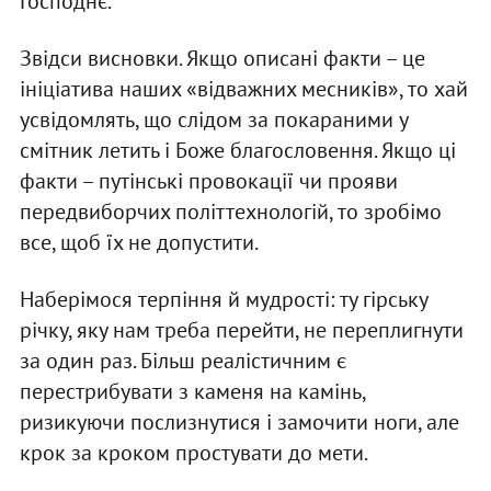
Господнє.
Звідси висновки. Якщо описані факти – це
ініціатива наших «відважних месників», то хай
усвідомлять, що слідом за покараними у
смітник летить і Боже благословення. Якщо ці
факти – путінські провокації чи прояви
передвиборчих політтехнологій, то зробімо
все, щоб їх не допустити.
Наберімося терпіння й мудрості: ту гірську
річку, яку нам треба перейти, не переплигнути
за один раз. Більш реалістичним є
перестрибувати з каменя на камінь,
ризикуючи послизнутися і замочити ноги, але
крок за кроком простувати до мети.