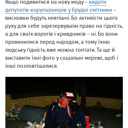
Якщо подивитися на нову моду –
кидати
депутатів-корупціонерів у брудні смітники
–
висновки будуть невтішні. Бо активісти цього
руху для себе зарезервували право на гідність,
а для своїх ворогів і кривдників – ні. Бо вони
провинилися перед народом, а тому їхню
людську гідність вже можна топтати. Та ще й
виставити їхні фото у соціальні мережі, щоб і
інші позловтішалися.