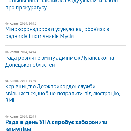
"Батьківщина" закликала Раду ухвалити закон
про прокуратуру
06 жовтня 2014, 14:42
Мінохоронздоров'я усунуло від обов'язків
радників і помічників Мусія
06 жовтня 2014, 14:14
Рада розгляне зміну адмінмеж Луганської та
Донецької областей
06 жовтня 2014, 13:20
Керівництво Держприкордонслужби
звільняється, щоб не потрапити під люстрацію, -
ЗМІ
06 жовтня 2014, 12:48
Рада в день УПА спробує заборонити
комунізм