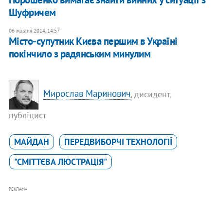
Шуфричем
06 жовтня 2014, 14:57
Місто-супутник Києва першим в Україні
покінчило з радянським минулим
Мирослав Маринович
, дисидент,
публіцист
МАЙДАН
ПЕРЕДВИБОРЧІ ТЕХНОЛОГІЇ
"СМІТТЄВА ЛЮСТРАЦІЯ"
РЕКЛАМА