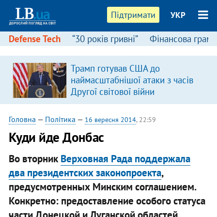
Підтримати
УКР
Defense Tech
“30 років гривні”
Фінансова грамо
Трамп готував США до
наймасштабнішої атаки з часів
Другої світової війни
Головна
—
Політика
—
16 вересня 2014
, 22:59
Куди йде Донбас
Во вторник
Верховная Рада поддержала
два президентских законопроекта
,
предусмотренных Минским соглашением.
Конкретно: предоставление особого статуса
части Донецкой и Луганской областей,