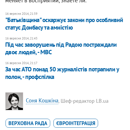
меняет в восприятии, знаете ли.
16 вересня 2014, 21:59
"Батьківщина" оскаржує закони про особливий
статус Донбасу та амністію
16 вересня 2014, 21:43
Під час заворушень під Радою постраждали
двоє людей, - МВС
16 вересня 2014, 21:17
За час АТО понад 50 журналістів потрапили у
полон, - профспілка
Соня Кошкіна
, Шеф-редактор LB.ua
ВЕРХОВНА РАДА
ЄВРОІНТЕГРАЦІЯ