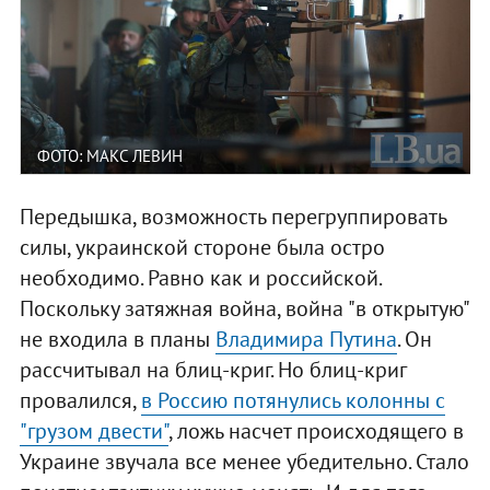
ФОТО: МАКС ЛЕВИН
Передышка, возможность перегруппировать
силы, украинской стороне была остро
необходимо. Равно как и российской.
Поскольку затяжная война, война "в открытую"
не входила в планы
Владимира Путина
. Он
рассчитывал на блиц-криг. Но блиц-криг
провалился,
в Россию потянулись колонны с
"грузом двести"
, ложь насчет происходящего в
Украине звучала все менее убедительно. Стало