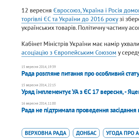
12 вересня
Євросоюз, Україна і Росія домо
торгівлі ЄС та України до 2016 року
зі збер
українських товарів. Політичну частину асо
Кабінет Міністрів України має намір ухва
асоціацію з Європейським Союзом
у середу
15 вересня 2014, 19:39
Рада розгляне питання про особливий стат
15 вересня 2014, 22:15
Уряд імплементує УА з ЄС 17 вересня, - Яц
16 вересня 2014, 11:00
Рада не підтримала проведення засідання 
ВЕРХОВНА РАДА
ДОНБАС
УГОДА ПРО А