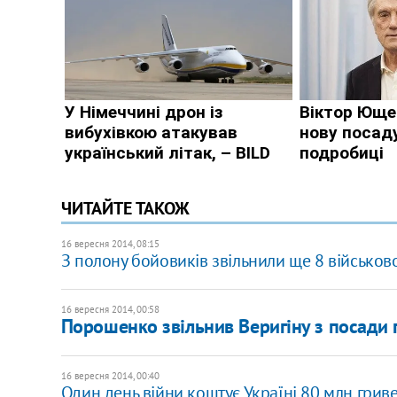
ЧИТАЙТЕ ТАКОЖ
16 вересня 2014, 08:15
З полону бойовиків звільнили ще 8 військов
16 вересня 2014, 00:58
Порошенко звільнив Веригіну з посади 
16 вересня 2014, 00:40
Один день війни коштує Україні 80 млн гриве