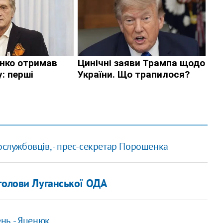
ослужбовців, - прес-секретар Порошенка
голови Луганської ОДА
нь, - Яценюк