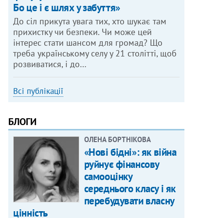
Бо це і є шлях у забуття»
До сіл прикута увага тих, хто шукає там
прихистку чи безпеки. Чи може цей
інтерес стати шансом для громад? Що
треба українському селу у 21 столітті, щоб
розвиватися, і до…
Всі публікації
БЛОГИ
ОЛЕНА БОРТНІКОВА
«Нові бідні»: як війна
руйнує фінансову
самооцінку
середнього класу і як
перебудувати власну
цінність