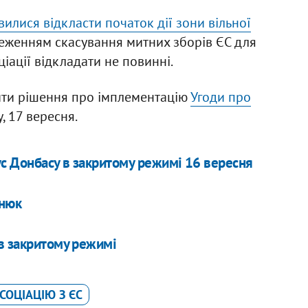
вилися відкласти початок дії зони вільної
еженням скасування митних зборів ЄС для
ціації відкладати не повинні.
лити рішення про імплементацію
Угоди про
, 17 вересня.
ус Донбасу в закритому режимі 16 вересня
енюк
в закритому режимі
СОЦІАЦІЮ З ЄС