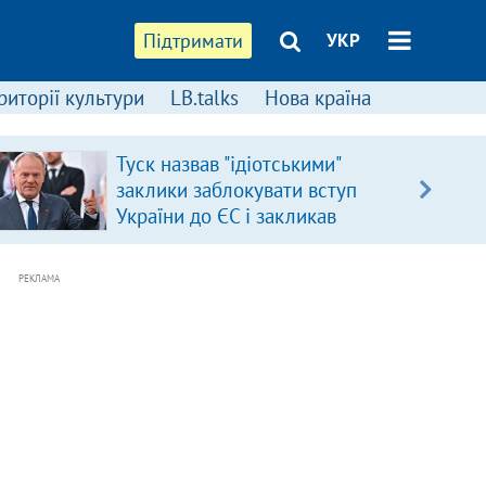
Підтримати
УКР
риторії культури
LB.talks
Нова країна
Туск назвав "ідіотськими"
заклики заблокувати вступ
України до ЄС і закликав
припинити антиукраїнську
риторику
РЕКЛАМА