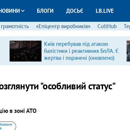
НОВИНИ
БЛОГИ
ДОСЬЄ
LB.LIVE
 грамотність
«Епіцентр виробників»
CultHub
Те
Київ перебував під атакою
балістики і реактивних БпЛА. Є
жертва і поранені (оновлено)
озглянути "особливий статус"
ію в зоні АТО
 бажане
e