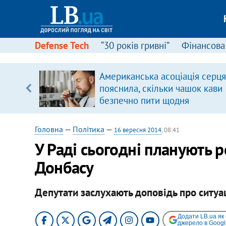
Defense Tech
“30 років гривні”
Фінансова
Американська асоціація серця
пояснила, скільки чашок кави
вщині
безпечно пити щодня
і –
ах
Головна
—
Політика
—
16 вересня 2014
, 08:41
У Раді сьогодні планують р
Донбасу
Депутати заслухають доповідь про ситуац
Додати LB.ua як
джерело в Googl