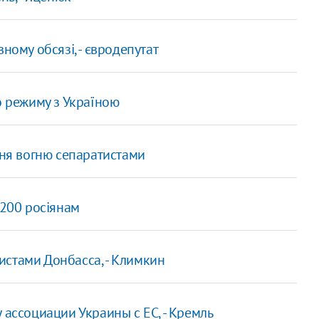
ному обсязі, - євродепутат
о режиму з Україною
я вогню сепаратистами
 200 росіянам
истами Донбасса, - Климкин
 ассоциации Украины с ЕС, - Кремль