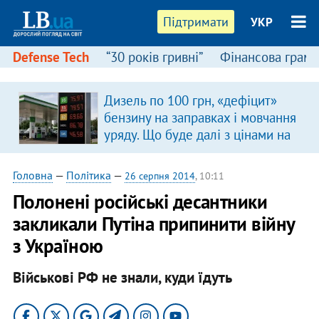
Підтримати
УКР
Defense Tech
“30 років гривні”
Фінансова грамо
Дизель по 100 грн, «дефіцит»
бензину на заправках і мовчання
уряду. Що буде далі з цінами на
пальне?
Головна
—
Політика
—
26 серпня 2014
, 10:11
Полонені російські десантники
закликали Путіна припинити війну
з Україною
Військові РФ не знали, куди їдуть