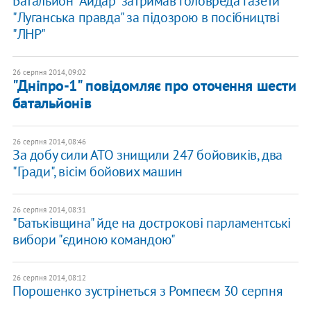
Батальйон "Айдар" затримав головреда газети
"Луганська правда" за підозрою в посібництві
"ЛНР"
26 серпня 2014, 09:02
"Дніпро-1" повідомляє про оточення шести
батальйонів
26 серпня 2014, 08:46
За добу сили АТО знищили 247 бойовиків, два
"Гради", вісім бойових машин
26 серпня 2014, 08:31
"Батьківщина" йде на дострокові парламентські
вибори "єдиною командою"
26 серпня 2014, 08:12
Порошенко зустрінеться з Ромпеєм 30 серпня