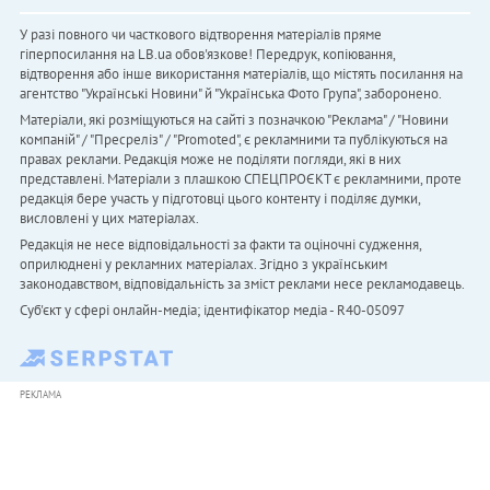
У разі повного чи часткового відтворення матеріалів пряме
гіперпосилання на LB.ua обов'язкове! Передрук, копіювання,
відтворення або інше використання матеріалів, що містять посилання на
агентство "Українськi Новини" й "Українська Фото Група", заборонено.
Матеріали, які розміщуються на сайті з позначкою "Реклама" / "Новини
компаній" / "Пресреліз" / "Promoted", є рекламними та публікуються на
правах реклами. Редакція може не поділяти погляди, які в них
представлені. Матеріали з плашкою СПЕЦПРОЄКТ є рекламними, проте
редакція бере участь у підготовці цього контенту і поділяє думки,
висловлені у цих матеріалах.
Редакція не несе відповідальності за факти та оціночні судження,
оприлюднені у рекламних матеріалах. Згідно з українським
законодавством, відповідальність за зміст реклами несе рекламодавець.
Cуб'єкт у сфері онлайн-медіа; ідентифікатор медіа - R40-05097
РЕКЛАМА