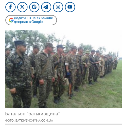
Додати LB.ua як бажане
джерело в Google
Батальон "Батькивщина"
ФОТО: BATKIVSHCHYNA.COM.UA