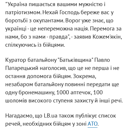
"Україна пишається вашими мужністю і
патріотизмом. Нехай Господь береже вас у
боротьбі з окупантами. Ворог уже знає, що
українці - це непереможна нація. Перемога за
нами, бо з нами - правда", - заявив Кожем'якін,
спілкуючись із бійцями.
Куратор батальйону "Батьківщина" Павло
Патарецький наголосив, що це не перша і не
остання допомога бійцям. Зокрема,
незабаром батальйону повинні передати ще
одну бронемашину, 1000 аптечок, 100
шоломів високого ступеня захисту й інші речі.
Нагадаємо, що LB.ua також публікує список
речей, необхідних бійцям у зоні
АТО
.