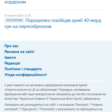
кордоном
24 серпня 2014, 11:03
Порошенко пообіцяв армії 40 млрд
ЕКСКЛЮЗИВ
грн на переозброєння
Про нас
Реклама на сайті
Івенти
Редакція
Політики і стандарти
Угода конфіденційності
У разі повного чи часткового відтворення матеріалів пряме
гіперпосилання на LB.ua обов'язкове! Передрук, копіювання,
відтворення або інше використання матеріалів, що містять посилання на
агентство "Українськi Новини" й "Українська Фото Група", заборонено.
Матеріали, які розміщуються на сайті з позначкою "Реклама" / "Новини
компаній" / "Пресреліз" / "Promoted", є рекламними та публікуються на