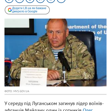
Додати LB.ua як бажане
джерело в Google
ФОТО: MVS.GOV.UA
У середу під Луганськом загинув лідер воїнів-
афганців Майдану, один із сотників
Олег