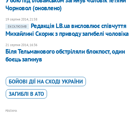
У бою під Іловайськом загинув чоловік Тетяни
Чорновол (оновлено)
19 серпня 2014, 21:58
Редакція LB.ua висловлює співчуття
ЕКСКЛЮЗИВ
Михайлині Скорик з приводу загибелі чоловіка
21 серпня 2014, 16:36
Біля Тельманового обстріляли блокпост, один
боєць загинув
БОЙОВІ ДІЇ НА СХОДІ УКРАЇНИ
ЗАГИБЛІ В АТО
РЕКЛАМА