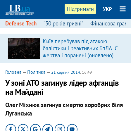
Підтримати
УКР
Defense Tech
“30 років гривні”
Фінансова грамо
:
Київ перебував під атакою
балістики і реактивних БпЛА. Є
жертва і поранені (оновлено)
Головна
—
Політика
—
21 серпня 2014
, 16:49
У зоні АТО загинув лідер афганців
на Майдані
Олег Міхнюк загинув смертю хоробрих біля
Луганська