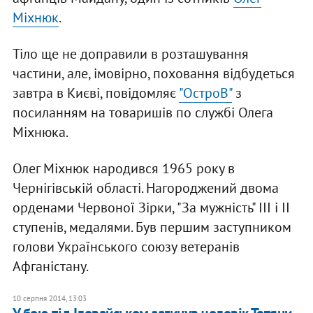
Міхнюк
.
Тіло ще не доправили в розташування
частини, але, імовірно, поховання відбудеться
завтра в Києві, повідомляє
"ОстроВ"
з
посиланням на товаришів по службі Олега
Міхнюка.
Олег Міхнюк народився 1965 року в
Чернігівській області. Нагороджений двома
орденами Червоної Зірки, "За мужність" III і II
ступенів, медалями. Був першим заступником
голови Українського союзу ветеранів
Афганістану.
10 серпня 2014, 13:03