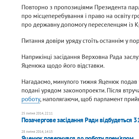
Повторно з пропозиціями Президента пар
про місцеперебування і право на освіту гр
про державну допомогу переселенцям із Кр
Питання довіри уряду стоїть останнім у по
Наприкінці засідання Верховна Рада заслух
Яценюка щодо його відставки.
Нагадаємо, минулого тижня Яценюк подав у
подані урядом законопроекти. Після втру
роботу
, наполягаючи, щоб парламент прийн
25 липня 2014, 22:11
Позачергове засідання Ради відбудеться 31
28 липня 2014, 14:15
Яценюк повернувся до роботи прем'єром