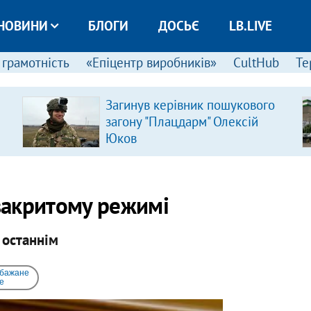
НОВИНИ
БЛОГИ
ДОСЬЄ
LB.LIVE
 грамотність
«Епіцентр виробників»
CultHub
Те
Загинув керівник пошукового
загону "Плацдарм" Олексій
Юков
 закритому режимі
 останнім
 бажане
e