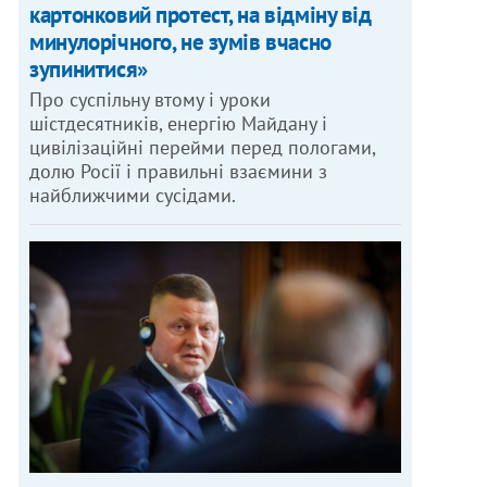
картонковий протест, на відміну від
минулорічного, не зумів вчасно
зупинитися»
Про суспільну втому і уроки
шістдесятників, енергію Майдану і
цивілізаційні перейми перед пологами,
долю Росії і правильні взаємини з
найближчими сусідами.