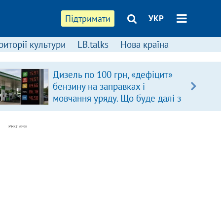
Підтримати
УКР
риторії культури
LB.talks
Нова країна
Дизель по 100 грн, «дефіцит»
бензину на заправках і
мовчання уряду. Що буде далі з
цінами на пальне?
РЕКЛАМА