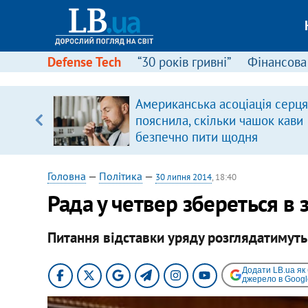
Defense Tech
“30 років гривні”
Фінансова
щодо
Американська асоціація серця
 у
пояснила, скільки чашок кави
ої ходи
безпечно пити щодня
Головна
—
Політика
—
30 липня 2014
, 18:40
Рада у четвер збереться в
Питання відставки уряду розглядатимуть
Додати LB.ua як
джерело в Googl