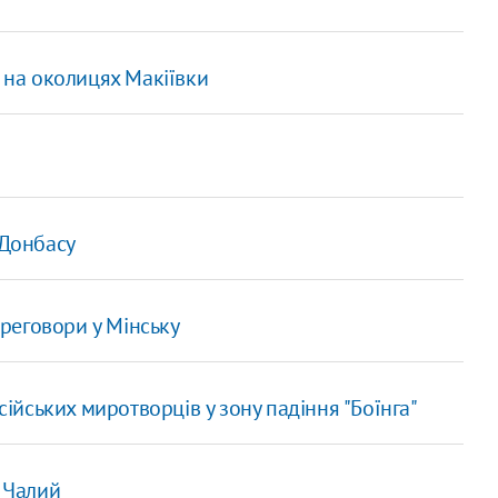
х на околицях Макіївки
 Донбасу
реговори у Мінську
йських миротворців у зону падіння "Боїнга"
- Чалий