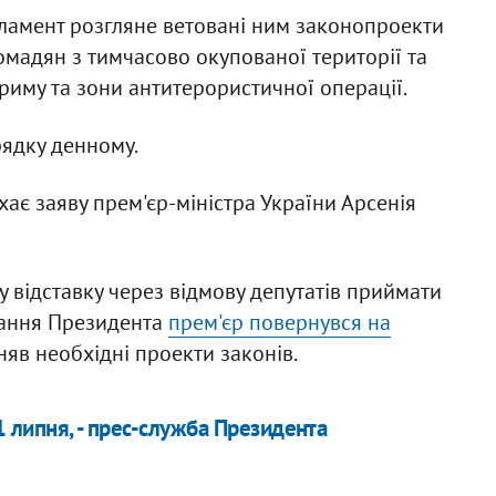
ламент розгляне ветовані ним законопроекти
омадян з тимчасово окупованої території та
иму та зони антитерористичної операції.
рядку денному.
ає заяву прем'єр-міністра України Арсенія
 відставку через відмову депутатів приймати
чання Президента
прем'єр повернувся на
яв необхідні проекти законів.
 липня, - прес-служба Президента