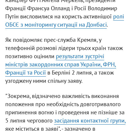
Канцлер ФРН Анґела Меркель, президенти
Франції Франсуа Олланд і Росії Володимир
Путін висловилися на користь активнішої
ролі
ОБСЄ з моніторингу ситуації на Донбасі
.
Як повідомляє прес-служба Кремля, у
телефонній розмові лідери трьох країн також
позитивно оцінили
результати зустрічі
міністрів закордонних справ України, ФРН,
Франції та Росії
в Берліні 2 липня, а також
узгоджену ними спільну заяву.
"Зокрема, відзначено важливість виконання
положення про необхідність довготривалого
припинення вогню і проведення не пізніше за
5 липня чергового
засідання контактної групи,
яке міститься в заяві", - зазначено в