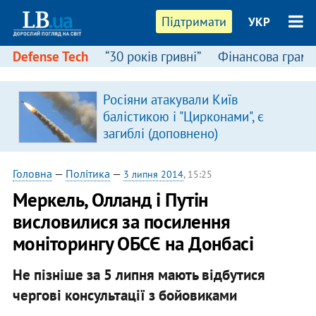
Підтримати
УКР
Defense Tech
“30 років гривні”
Фінансова грамо
Росіяни атакували Київ
балістикою і "Цирконами", є
загиблі (доповнено)
Головна
—
Політика
—
3 липня 2014
, 15:25
Меркель, Олланд і Путін
висловилися за посилення
моніторингу ОБСЄ на Донбасі
Не пізніше за 5 липня мають відбутися
чергові консультації з бойовиками