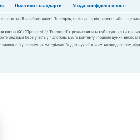
ія
Політики і стандарти
Угода конфіденційності
силання на LB.ua обов'язкове! Передрук, копіювання, відтворення або інше вико
ни компаній" / "Пресреліз" / "Promoted", є рекламними та публікуються на права
 редакція бере участь у підготовці цього контенту і поділяє думки, висловле
 оприлюднені у рекламних матеріалах. Згідно з українським законодавством, від