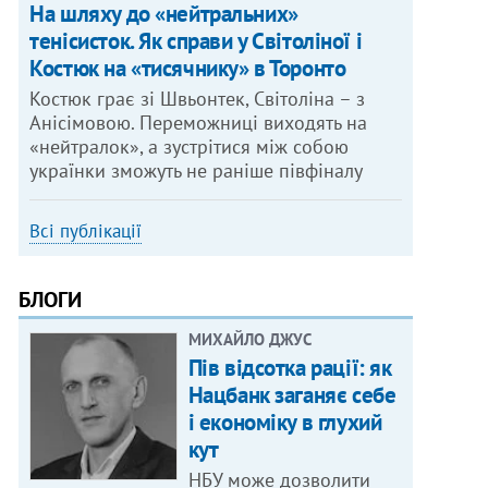
На шляху до «нейтральних»
тенісисток. Як справи у Світоліної і
Костюк на «тисячнику» в Торонто
Костюк грає зі Швьонтек, Світоліна – з
Анісімовою. Переможниці виходять на
«нейтралок», а зустрітися між собою
українки зможуть не раніше півфіналу
Всі публікації
БЛОГИ
МИХАЙЛО ДЖУС
Пів відсотка рації: як
Нацбанк заганяє себе
і економіку в глухий
кут
НБУ може дозволити