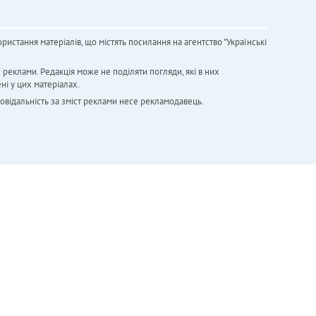
ристання матеріалів, що містять посилання на агентство "Українськi
х реклами. Редакція може не поділяти погляди, які в них
ні у цих матеріалах.
повідальність за зміст реклами несе рекламодавець.