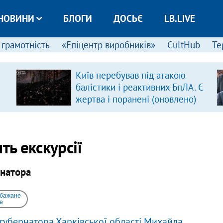
НОВИНИ
БЛОГИ
ДОСЬЄ
LB.LIVE
 грамотність
«Епіцентр виробників»
CultHub
Те
Київ перебував під атакою
балістики і реактивних БпЛА. Є
жертва і поранені (оновлено)
ть екскурсії
рнатора
 бажане
e
губернатора Харківської області Михайла