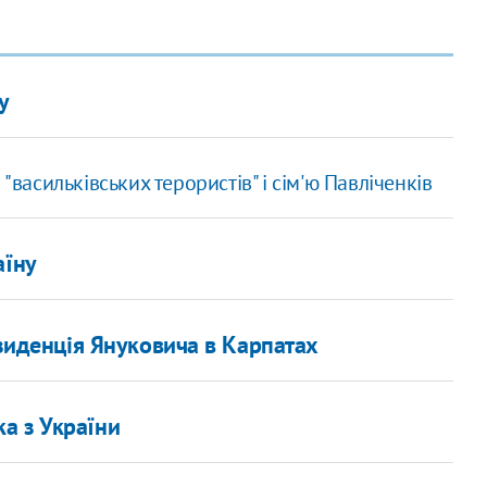
у
"васильківських терористів" і сім'ю Павліченків
аїну
зиденція Януковича в Карпатах
а з України