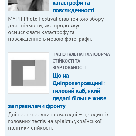
катастрофи та
повсякденності
MYPH Photo Festival став точкою збору
для спільноти, яка продовжує
осмислювати катастрофу та
повсякденність мовою фотографії.
НАЦІОНАЛЬНА ПЛАТФОРМА
СТІЙКОСТІ ТА
ЗГУРТОВАНОСТІ
Що на
Дніпропетровщині:
тиловий хаб, який
дедалі більше живе
за правилами фронту
Дніпропетровщина сьогодні – це один із
головних тестів на зрілість української
політики стійкості.