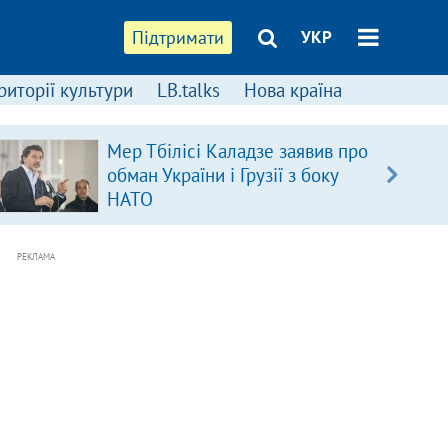
Підтримати
УКР
риторії культури
LB.talks
Нова країна
Мер Тбілісі Каладзе заявив про
обман України і Грузії з боку
НАТО
РЕКЛАМА