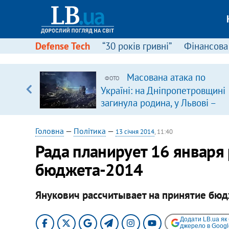
Defense Tech
“30 років гривні”
Фінансова
Масована атака по
ФОТО
, є
Україні: на Дніпропетровщині
загинула родина, у Львові –
удар по багатоповерхівках
(доповнюється)
Головна
—
Політика
—
13 січня 2014
, 11:40
Рада планирует 16 января 
бюджета-2014
Янукович рассчитывает на принятие бюд
Додати LB.ua як
джерело в Googl