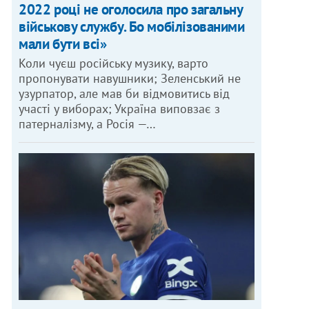
2022 році не оголосила про загальну
військову службу. Бо мобілізованими
мали бути всі»
Коли чуєш російську музику, варто
пропонувати навушники; Зеленський не
узурпатор, але мав би відмовитись від
участі у виборах; Україна виповзає з
патерналізму, а Росія —…