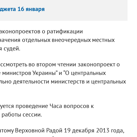
джета 16 января
законопроектов о ратификации
начения отдельных внеочередных местных
 судей.
ассмотреть во втором чтении законопроект о
 министров Украины” и “О центральных
ельно деятельности министерств и центральных
руется проведение Часа вопросов к
 работы сессии.
тому Верховной Радой 19 декабря 2013 года,