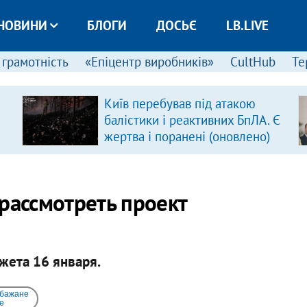
НОВИНИ
БЛОГИ
ДОСЬЄ
LB.LIVE
 грамотність
«Епіцентр виробників»
CultHub
Те
Київ перебував під атакою
балістики і реактивних БпЛА. Є
жертва і поранені (оновлено)
рассмотреть проект
жета 16 января.
 бажане
e