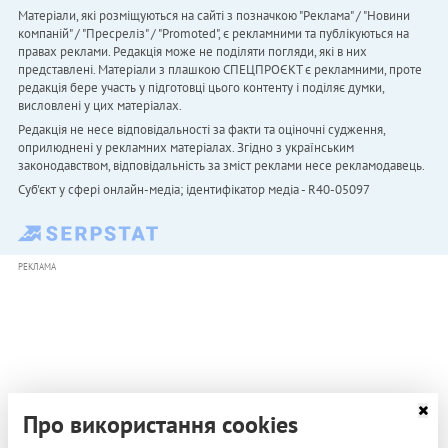
Матеріали, які розміщуються на сайті з позначкою "Реклама" / "Новини
компаній" / "Пресреліз" / "Promoted", є рекламними та публікуються на
правах реклами. Редакція може не поділяти погляди, які в них
представлені. Матеріали з плашкою СПЕЦПРОЄКТ є рекламними, проте
редакція бере участь у підготовці цього контенту і поділяє думки,
висловлені у цих матеріалах.
Редакція не несе відповідальності за факти та оціночні судження,
оприлюднені у рекламних матеріалах. Згідно з українським
законодавством, відповідальність за зміст реклами несе рекламодавець.
Cуб'єкт у сфері онлайн-медіа; ідентифікатор медіа - R40-05097
РЕКЛАМА
Про використання cookies