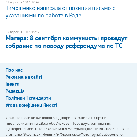
02 вересня 2013, 20:42
Тимошенко написала оппозиции письмо с
указаниями по работе в Раде
02 вересня 2013, 19:57
Магера: 8 сентября коммунисты проведут
собрание по поводу референдума по ТС
Про нас
Реклама на сайті
Івенти
Редакція
Політики і стандарти
Угода конфіденційності
У разі повного чи часткового відтворення матеріалів пряме
гіперпосилання на LB.ua обов'язкове! Передрук, копіювання,
відтворення або інше використання матеріалів, що містять посилання на
агентство "Українськi Новини" й "Українська Фото Група", заборонено.