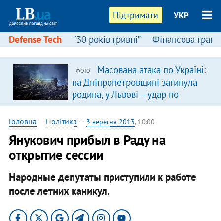
Підтримати
УКР
Defense Tech
“30 років гривні”
Фінансова грамо
Масована атака по Україні:
ФОТО
на Дніпропетровщині загинула
родина, у Львові – удар по
багатоповерхівках
(доповнюється)
Головна
—
Політика
—
3 вересня 2013
, 10:00
Янукович прибыл в Раду на
открытие сессии
Народные депутаты приступили к работе
после летних каникул.